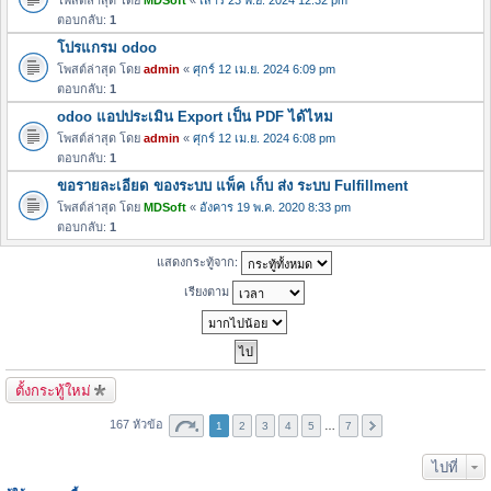
โพสต์ล่าสุด โดย
MDSoft
«
เสาร์ 23 พ.ย. 2024 12:32 pm
ตอบกลับ:
1
โปรแกรม odoo
โพสต์ล่าสุด โดย
admin
«
ศุกร์ 12 เม.ย. 2024 6:09 pm
ตอบกลับ:
1
odoo แอปประเมิน Export เป็น PDF ได้ไหม
โพสต์ล่าสุด โดย
admin
«
ศุกร์ 12 เม.ย. 2024 6:08 pm
ตอบกลับ:
1
ขอรายละเอียด ของระบบ แพ็ค เก็บ ส่ง ระบบ Fulfillment
โพสต์ล่าสุด โดย
MDSoft
«
อังคาร 19 พ.ค. 2020 8:33 pm
ตอบกลับ:
1
แสดงกระทู้จาก:
เรียงตาม
ตั้งกระทู้ใหม่
167 หัวข้อ
1
2
3
4
5
…
7
ไปที่