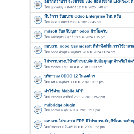
อยากทราบว่า จะเข้าชม vdo สอนใช้งาน ERPNext ที
โดย
godaddy
» อังคาร 12 ส.ค. 2025 3:40 am
มีบริการ รับอบรม Odoo Enterprise ไหมครับ
โดย
lacie
» จันทร์ 20 ม.ค. 2025 2:45 pm
mdsoft รับแก้ปัญหา odoo ช้ามั๊ยครับ
โดย
แก้ปัญหา
» ศุกร์ 13 ธ.ค. 2024 1:15 pm
สอบถาม odoo ของ mdsoft ที่ทำฟังก์ชั่นการใช้งานของ
โดย
odoo ล่าสุด
» พฤหัสฯ. 28 พ.ย. 2024 11:24 am
ไม่ทราบทางบริษัททำระบบจัดกับข้อมูลลูกค้าหรือไม่คร
โดย
thanee
» พุธ 10 ม.ค. 2018 10:33 am
บริการลง ODOO 12 ในองค์กร
โดย
Art
» พฤหัสฯ. 11 ต.ค. 2018 10:32 pm
ค่าใช้จ่าย Mobile APP
โดย
Pencil
» อาทิตย์ 28 ก.ค. 2019 1:52 pm
mdbridge plugin
โดย
nemor
» พุธ 02 ต.ค. 2019 1:11 pm
สอบถามโปรแกรม ERP มีโปรแกรมบัญชีที่เหมาะกับธุ
โดย
ัจันทรา
» จันทร์ 19 ต.ค. 2020 1:33 pm