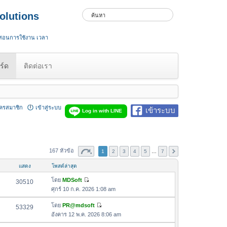
olutions
 สอนการใช้งาน เวลา
ร์ด
ติดต่อเรา
ัครสมาชิก
เข้าสู่ระบบ
เข้าระบบ
Log in with LINE
167 หัวข้อ
1
2
3
4
5
…
7
แสดง
โพสต์ล่าสุด
โดย
MDSoft
30510
ดู
ศุกร์ 10 ก.ค. 2026 1:08 am
ข้
อ
โดย
PR@mdsoft
53329
ดู
ค
อังคาร 12 พ.ค. 2026 8:06 am
ข้
ว