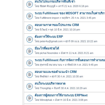
สนใจโปรแกรมบริหารพื้นที่เช่า
โดย
ชัยยศ ทับบุญมี
» เสาร์ 21 พ.ย. 2020 6:18 pm
ระบบ Fulfillment ของ MDSOFT สามารถเก็บค่าบริกา
โดย
Fulfillment-import
» พฤหัสฯ. 25 ก.พ. 2021 3:45 pm
สอบถามราคาของโปรแกรม CRM
โดย
นิวัฒน์
» พุธ 10 มี.ค. 2021 10:16 pm
ต้องการใช้ระบบ ERP
โดย
peter4u@gmail.com
» ศุกร์ 09 เม.ย. 2021 10:22 am
มีอะไรที่ผมช่วยได้
โดย
pichai Noomdee
» อังคาร 11 พ.ค. 2021 8:21 am
ระบบ Fulfillment กับการจัดการขั้นตอนการทำงานขอ
โดย
สุพรรณี หมวดนามน
» อาทิตย์ 04 ก.ค. 2021 9:45 pm
สอบถามและขอคำแนะนำ CRM
โดย
ทิพย์ชยา
» ศุกร์ 30 ก.ค. 2021 10:30 am
สนใจระบบบริหารตลาด
โดย
Thongthip
» จันทร์ 30 ส.ค. 2021 10:29 am
ต้องการผู้สอนการใช้งานระบบ ERPNext
โดย
Wimolphak
» อังคาร 16 มี.ค. 2021 3:08 pm