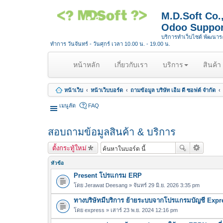
M.D.Soft Co
Odoo Suppor
บริการทำเว็บไซต์ พัฒนา
ทำการ วันจันทร์ - วันศุกร์ เวลา 10.00 น. - 19.00 น.
(
หน้าหลัก
เกี่ยวกับเรา
บริการ
สินค้า
c
u
หน้าเว็บ
หน้าเว็บบอร์ด
ถามข้อมูล บริษัท เอ็ม ดี ซอฟต์ จำกัด
r
r
เมนูลัด
FAQ
e
n
สอบถามข้อมูลสินค้า & บริการ
t
)
ตั้งกระทู้ใหม่
หัวข้อ
Present โปรแกรม ERP
โดย
Jerawat Deesang
» จันทร์ 29 มิ.ย. 2026 3:35 pm
ทางบริษัทมีบริการ ย้ายระบบจากโปรแกรมบัญชี Expre
โดย
express
» เสาร์ 23 พ.ย. 2024 12:16 pm