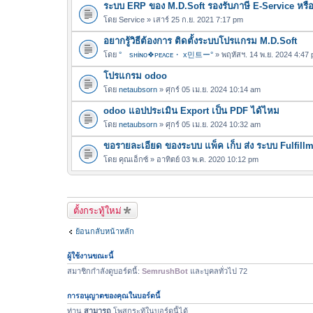
ระบบ ERP ของ M.D.Soft รองรับภาษี E-Service หรือ
โดย
Service
» เสาร์ 25 ก.ย. 2021 7:17 pm
อยากรู้วิธีต้องการ ติดตั้งระบบโปรแกรม M.D.Soft
โดย
°ゞsнiɴo❖ᴘᴇᴀᴄᴇ・ x민트ー°
» พฤหัสฯ. 14 พ.ย. 2024 4:47
โปรแกรม odoo
โดย
netaubsorn
» ศุกร์ 05 เม.ย. 2024 10:14 am
odoo แอปประเมิน Export เป็น PDF ได้ไหม
โดย
netaubsorn
» ศุกร์ 05 เม.ย. 2024 10:32 am
ขอรายละเอียด ของระบบ แพ็ค เก็บ ส่ง ระบบ Fulfill
โดย
คุณเอ็กซ์
» อาทิตย์ 03 พ.ค. 2020 10:12 pm
ตั้งกระทู้ใหม่
ย้อนกลับหน้าหลัก
ผู้ใช้งานขณะนี้
สมาชิกกำลังดูบอร์ดนี้:
SemrushBot
และบุคลทั่วไป 72
การอนุญาตของคุณในบอร์ดนี้
ท่าน
สามารถ
โพสกระทู้ในบอร์ดนี้ได้