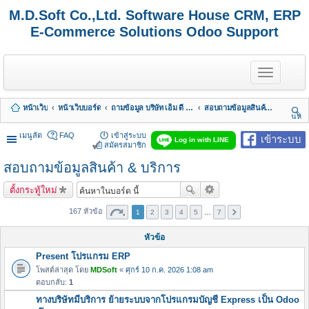
M.D.Soft Co.,Ltd. Software House CRM, ERP
E-Commerce Solutions Odoo Support
T
o
g
g
หน้าเว็บ
หน้าเว็บบอร์ด
ถามข้อมูล บริษัท เอ็ม ดี ซอฟต์ จำกัด
สอบถามข้อมูลสินค้า & บริการ
l
นห
e
า
n
เมนูลัด
FAQ
เข้าสู่ระบบ
เข้าระบบ
Log in with LINE
a
สมัครสมาชิก
v
สอบถามข้อมูลสินค้า & บริการ
i
g
a
ตั้งกระทู้ใหม่
t
i
167 หัวข้อ
1
2
3
4
5
…
7
o
n
หัวข้อ
Present โปรแกรม ERP
โพสต์ล่าสุด โดย
MDSoft
«
ศุกร์ 10 ก.ค. 2026 1:08 am
ตอบกลับ:
1
ทางบริษัทมีบริการ ย้ายระบบจากโปรแกรมบัญชี Express เป็น Odoo