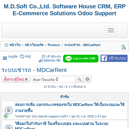
M.D.Soft Co.,Ltd. Software House CRM, ERP
E-Commerce Solutions Odoo Support
T
o
g
g
หน้าเว็บ
หน้าเว็บบอร์ด
Product
ระบบเช่ารถ - MDCarRent
l
นห
e
า
n
เมนูลัด
FAQ
เข้าสู่ระบบ
เข้าระบบ
Log in with LINE
a
สมัครสมาชิก
v
ระบบเช่ารถ - MDCarRent
i
g
a
ตั้งกระทู้ใหม่
t
i
10 หัวข้อ • หน้า
1
จากทั้งหมด
1
o
n
หัวข้อ
สอนการเพิ่ม แยกประเภทของรถใน MDCarRent ให้เป็นระบบและใช้
งานง่ายขึ้น
โพสต์ล่าสุด โดย
mdsoft-support-m207
«
พุธ 01 ก.ค. 2026 1:47 pm
วิธีออกใบกำกับภาษี ใบเสร็จแบบย่อ และแบบด่วน ในระบบ
MDCarRent