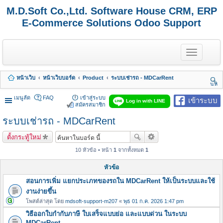
M.D.Soft Co.,Ltd. Software House CRM, ERP
E-Commerce Solutions Odoo Support
T
o
g
g
หน้าเว็บ
หน้าเว็บบอร์ด
Product
ระบบเช่ารถ - MDCarRent
l
นห
e
า
n
เมนูลัด
FAQ
เข้าสู่ระบบ
เข้าระบบ
Log in with LINE
a
สมัครสมาชิก
v
ระบบเช่ารถ - MDCarRent
i
g
a
ตั้งกระทู้ใหม่
t
i
10 หัวข้อ • หน้า
1
จากทั้งหมด
1
o
n
หัวข้อ
สอนการเพิ่ม แยกประเภทของรถใน MDCarRent ให้เป็นระบบและใช้
งานง่ายขึ้น
โพสต์ล่าสุด โดย
mdsoft-support-m207
«
พุธ 01 ก.ค. 2026 1:47 pm
วิธีออกใบกำกับภาษี ใบเสร็จแบบย่อ และแบบด่วน ในระบบ
MDCarRent