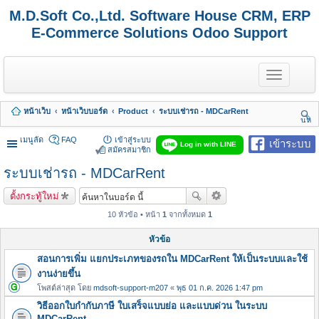
M.D.Soft Co.,Ltd. Software House CRM, ERP
E-Commerce Solutions Odoo Support
T
o
g
g
หน้าเว็บ
หน้าเว็บบอร์ด
Product
ระบบเช่ารถ - MDCarRent
l
นห
e
า
n
เมนูลัด
FAQ
เข้าสู่ระบบ
เข้าระบบ
Log in with LINE
a
สมัครสมาชิก
v
ระบบเช่ารถ - MDCarRent
i
g
a
ตั้งกระทู้ใหม่
t
i
10 หัวข้อ • หน้า
1
จากทั้งหมด
1
o
n
หัวข้อ
สอนการเพิ่ม แยกประเภทของรถใน MDCarRent ให้เป็นระบบและใช้
งานง่ายขึ้น
โพสต์ล่าสุด โดย
mdsoft-support-m207
«
พุธ 01 ก.ค. 2026 1:47 pm
วิธีออกใบกำกับภาษี ใบเสร็จแบบย่อ และแบบด่วน ในระบบ
MDCarRent