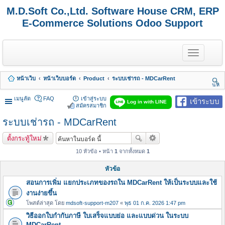
M.D.Soft Co.,Ltd. Software House CRM, ERP
E-Commerce Solutions Odoo Support
T
o
g
g
หน้าเว็บ
หน้าเว็บบอร์ด
Product
ระบบเช่ารถ - MDCarRent
l
นห
e
า
n
เมนูลัด
FAQ
เข้าสู่ระบบ
เข้าระบบ
Log in with LINE
a
สมัครสมาชิก
v
ระบบเช่ารถ - MDCarRent
i
g
a
ตั้งกระทู้ใหม่
t
i
10 หัวข้อ • หน้า
1
จากทั้งหมด
1
o
n
หัวข้อ
สอนการเพิ่ม แยกประเภทของรถใน MDCarRent ให้เป็นระบบและใช้
งานง่ายขึ้น
โพสต์ล่าสุด โดย
mdsoft-support-m207
«
พุธ 01 ก.ค. 2026 1:47 pm
วิธีออกใบกำกับภาษี ใบเสร็จแบบย่อ และแบบด่วน ในระบบ
MDCarRent