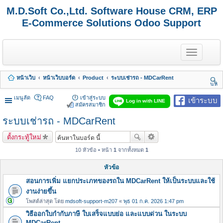
M.D.Soft Co.,Ltd. Software House CRM, ERP
E-Commerce Solutions Odoo Support
T
o
g
g
หน้าเว็บ
หน้าเว็บบอร์ด
Product
ระบบเช่ารถ - MDCarRent
l
นห
e
า
n
เมนูลัด
FAQ
เข้าสู่ระบบ
เข้าระบบ
Log in with LINE
a
สมัครสมาชิก
v
ระบบเช่ารถ - MDCarRent
i
g
a
ตั้งกระทู้ใหม่
t
i
10 หัวข้อ • หน้า
1
จากทั้งหมด
1
o
n
หัวข้อ
สอนการเพิ่ม แยกประเภทของรถใน MDCarRent ให้เป็นระบบและใช้
งานง่ายขึ้น
โพสต์ล่าสุด โดย
mdsoft-support-m207
«
พุธ 01 ก.ค. 2026 1:47 pm
วิธีออกใบกำกับภาษี ใบเสร็จแบบย่อ และแบบด่วน ในระบบ
MDCarRent