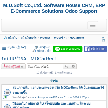
M.D.Soft Co.,Ltd. Software House CRM, ERP
E-Commerce Solutions Odoo Support
T
o
g
g
หน้าเว็บ
หน้าเว็บบอร์ด
Product
ระบบเช่ารถ - MDCarRent
l
นห
e
า
n
เมนูลัด
FAQ
เข้าสู่ระบบ
เข้าระบบ
Log in with LINE
a
สมัครสมาชิก
v
ระบบเช่ารถ - MDCarRent
i
g
a
ตั้งกระทู้ใหม่
t
i
10 หัวข้อ • หน้า
1
จากทั้งหมด
1
o
n
หัวข้อ
สอนการเพิ่ม แยกประเภทของรถใน MDCarRent ให้เป็นระบบและใช้
งานง่ายขึ้น
โพสต์ล่าสุด โดย
mdsoft-support-m207
«
พุธ 01 ก.ค. 2026 1:47 pm
วิธีออกใบกำกับภาษี ใบเสร็จแบบย่อ และแบบด่วน ในระบบ
MDCarRent