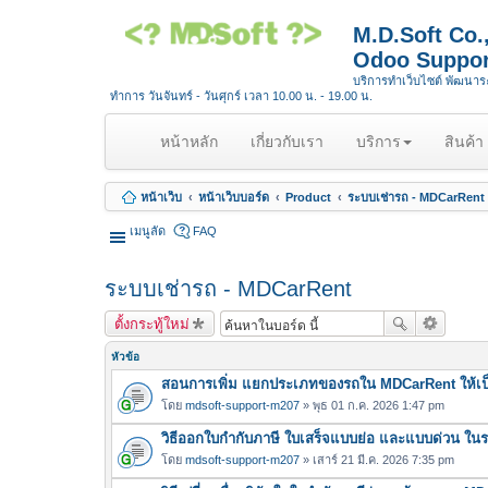
M.D.Soft Co
Odoo Suppor
บริการทำเว็บไซต์ พัฒนา
ทำการ วันจันทร์ - วันศุกร์ เวลา 10.00 น. - 19.00 น.
(
หน้าหลัก
เกี่ยวกับเรา
บริการ
สินค้า
c
u
หน้าเว็บ
หน้าเว็บบอร์ด
Product
ระบบเช่ารถ - MDCarRent
r
r
เมนูลัด
FAQ
e
n
ระบบเช่ารถ - MDCarRent
t
)
ตั้งกระทู้ใหม่
หัวข้อ
สอนการเพิ่ม แยกประเภทของรถใน MDCarRent ให้เป็
โดย
mdsoft-support-m207
» พุธ 01 ก.ค. 2026 1:47 pm
วิธีออกใบกำกับภาษี ใบเสร็จแบบย่อ และแบบด่วน ใ
โดย
mdsoft-support-m207
» เสาร์ 21 มี.ค. 2026 7:35 pm