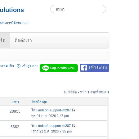
olutions
 สอนการใช้งาน เวลา
ร์ด
ติดต่อเรา
ัครสมาชิก
เข้าสู่ระบบ
เข้าระบบ
Log in with LINE
10 หัวข้อ • หน้า
1
จากทั้งหมด
1
แสดง
โพสต์ล่าสุด
โดย
mdsoft-support-m207
28955
ดู
พุธ 01 ก.ค. 2026 1:47 pm
ข้
อ
โดย
mdsoft-support-m207
6662
ดู
ค
เสาร์ 21 มี.ค. 2026 7:35 pm
ข้
ว