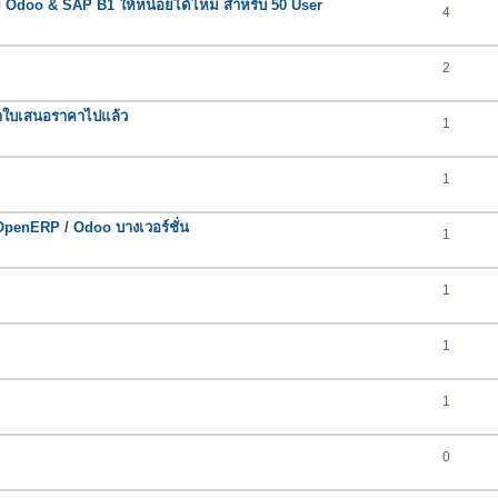
ย Odoo & SAP B1 ให้หน่อยได้ไหม สำหรับ 50 User
4
2
้ทำใบเสนอราคาไปแล้ว
1
1
OpenERP / Odoo บางเวอร์ชั่น
1
1
1
1
0