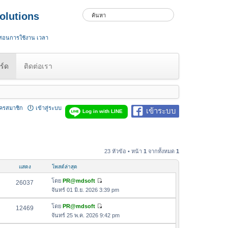
olutions
 สอนการใช้งาน เวลา
ร์ด
ติดต่อเรา
ัครสมาชิก
เข้าสู่ระบบ
เข้าระบบ
Log in with LINE
23 หัวข้อ • หน้า
1
จากทั้งหมด
1
แสดง
โพสต์ล่าสุด
โดย
PR@mdsoft
26037
ดู
จันทร์ 01 มิ.ย. 2026 3:39 pm
ข้
อ
โดย
PR@mdsoft
12469
ดู
ค
จันทร์ 25 พ.ค. 2026 9:42 pm
ข้
ว