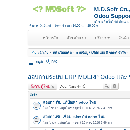
M.D.Soft Co
Odoo Suppor
บริการทำเว็บไซต์ พัฒนา
ทำการ วันจันทร์ - วันศุกร์ เวลา 10.00 น. - 19.00 น.
(
หน้าหลัก
เกี่ยวกับเรา
บริการ
สินค้า
c
u
หน้าเว็บ
หน้าเว็บบอร์ด
ถามข้อมูล บริษัท เอ็ม ดี ซอฟต์ จำกัด
r
r
เมนูลัด
FAQ
e
n
สอบถามระบบ ERP MDERP Odoo เเละ บ
t
)
ตั้งกระทู้ใหม่
หัวข้อ
สอบถามรับ แก้ปัญหา odoo ไหม
โดย
โรงงานสมุนไพร
» ศุกร์ 15 พ.ค. 2026 2:47 am
สอบถามรับ เชื่อม e-tax กับ odoo ไหม
โดย
โรงงานสมุนไพร
» ศุกร์ 15 พ.ค. 2026 2:48 am