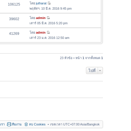
ล่
ด
อ
โดย
jutharat
106125
า
า
ดู
ค
พฤหัสฯ. 10 มี.ค. 2016 9:45 pm
ม
สุ
ข้
ว
ล่
ด
อ
โดย
admin
39602
า
า
ดู
ค
เสาร์ 05 มี.ค. 2016 5:20 pm
ม
สุ
ข้
ว
ล่
ด
อ
โดย
admin
41269
า
า
ดู
ค
เสาร์ 23 ม.ค. 2016 12:50 am
ม
สุ
ข้
ว
ล่
ด
อ
า
า
ค
ม
สุ
ว
23 หัวข้อ • หน้า
1
จากทั้งหมด
1
ล่
ด
า
า
ม
สุ
ไปที่
ล่
ด
า
สุ
ด
อเรา
ทีมงาน
ลบ Cookies
เขตเวลา UTC+07:00 Asia/Bangkok