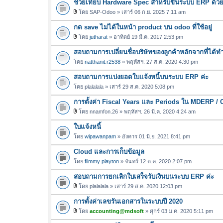
ช่วยเทียบ Hardware Spec สำหรับขึ้นระบบ ERP ด้ว
โดย
SAP-Odoo
» เสาร์ 06 ก.ย. 2025 7:11 am
ไ
กด save ไม่ได้ในหน้า product บน odoo ที่ใช้อยู่
ฟ
ล์
โดย
jutharat
» อาทิตย์ 19 มี.ค. 2017 2:53 pm
ไ
แ
สอบถามการเปลี่ยนชื่อบริษัทของลูกค้าหลักจากที่ได
ฟ
น
ล์
โดย
natthanit.r2538
» พฤหัสฯ. 27 ส.ค. 2020 4:30 pm
บ
แ
สอบถามการแบ่งยอดใบแจ้งหนี้บนระบบ ERP ค่ะ
น
โดย
plalalala
» เสาร์ 29 ส.ค. 2020 5:08 pm
บ
การตั้งค่า Fiscal Years และ Periods ใน MDERP / 
โดย
nnamfon.26
» พฤหัสฯ. 26 มี.ค. 2020 4:24 am
ไ
ใบแจ้งหนี้
ฟ
ล์
โดย
wipawanpam
» อังคาร 01 มิ.ย. 2021 8:41 pm
แ
Cloud และการเก็บข้อมูล
น
โดย
filmmy playton
» จันทร์ 12 ต.ค. 2020 2:07 pm
บ
สอบถามการยกเลิกใบเสร็จรับเงินบนระบบ ERP ค่ะ
โดย
plalalala
» เสาร์ 29 ส.ค. 2020 12:03 pm
ไ
การตั้งค่าเลขรันเอกสารในระบบปี 2020
ฟ
ล์
โดย
accounting@mdsoft
» ศุกร์ 03 ม.ค. 2020 5:11 pm
ไ
แ