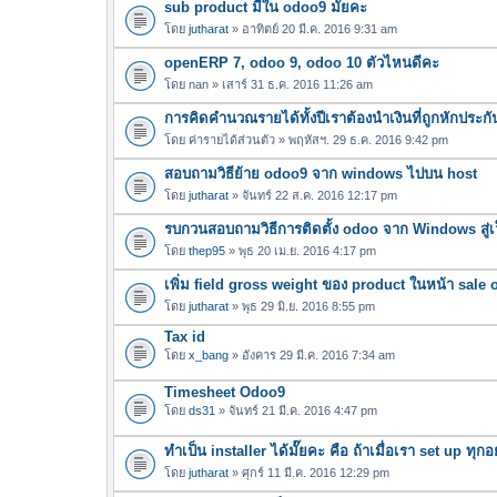
sub product มีใน odoo9 มั๊ยคะ
ฟ
น
ล์
โดย
jutharat
» อาทิตย์ 20 มี.ค. 2016 9:31 am
บ
แ
openERP 7, odoo 9, odoo 10 ตัวไหนดีคะ
น
โดย
nan
» เสาร์ 31 ธ.ค. 2016 11:26 am
บ
การคิดคำนวณรายได้ทั้งปีเราต้องนำเงินที่ถูกหักประกั
โดย
ค่ารายได้ส่วนตัว
» พฤหัสฯ. 29 ธ.ค. 2016 9:42 pm
สอบถามวิธีย้าย odoo9 จาก windows ไปบน host
โดย
jutharat
» จันทร์ 22 ส.ค. 2016 12:17 pm
รบกวนสอบถามวิธีการติดตั้ง odoo จาก Windows สู่เว
โดย
thep95
» พุธ 20 เม.ย. 2016 4:17 pm
เพิ่ม field gross weight ของ product ในหน้า sale 
โดย
jutharat
» พุธ 29 มิ.ย. 2016 8:55 pm
Tax id
โดย
x_bang
» อังคาร 29 มี.ค. 2016 7:34 am
Timesheet Odoo9
โดย
ds31
» จันทร์ 21 มี.ค. 2016 4:47 pm
ทำเป็น installer ได้มั๊ยคะ คือ ถ้าเมื่อเรา set up ท
โดย
jutharat
» ศุกร์ 11 มี.ค. 2016 12:29 pm