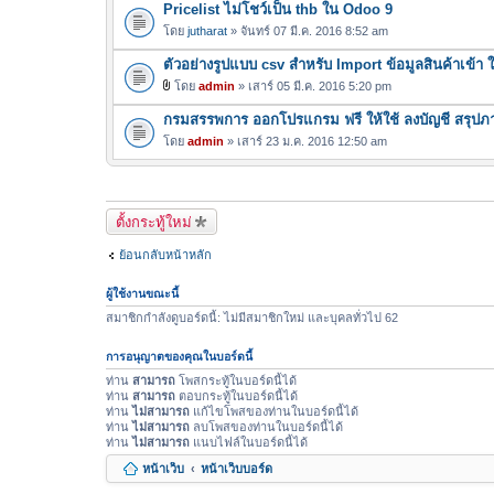
Pricelist ไม่โชว์เป็น thb ใน Odoo 9
โดย
jutharat
» จันทร์ 07 มี.ค. 2016 8:52 am
ตัวอย่างรูปแบบ csv สำหรับ Import ข้อมูลสินค้าเข้า
โดย
admin
» เสาร์ 05 มี.ค. 2016 5:20 pm
ไ
กรมสรรพการ ออกโปรแกรม ฟรี ให้ใช้ ลงบัญชี สรุปภา
ฟ
ล์
โดย
admin
» เสาร์ 23 ม.ค. 2016 12:50 am
แ
น
บ
ตั้งกระทู้ใหม่
ย้อนกลับหน้าหลัก
ผู้ใช้งานขณะนี้
สมาชิกกำลังดูบอร์ดนี้: ไม่มีสมาชิกใหม่ และบุคลทั่วไป 62
การอนุญาตของคุณในบอร์ดนี้
ท่าน
สามารถ
โพสกระทู้ในบอร์ดนี้ได้
ท่าน
สามารถ
ตอบกระทู้ในบอร์ดนี้ได้
ท่าน
ไม่สามารถ
แก้ไขโพสของท่านในบอร์ดนี้ได้
ท่าน
ไม่สามารถ
ลบโพสของท่านในบอร์ดนี้ได้
ท่าน
ไม่สามารถ
แนบไฟล์ในบอร์ดนี้ได้
หน้าเว็บ
หน้าเว็บบอร์ด