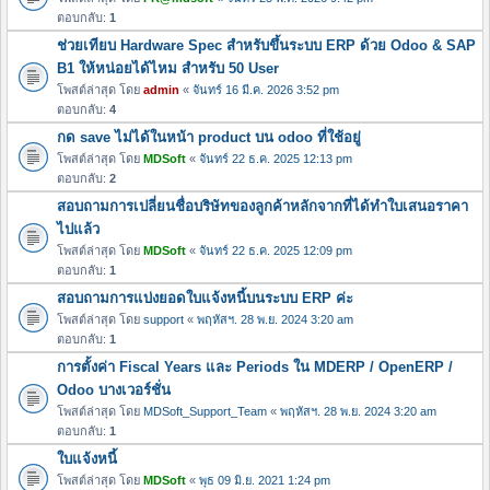
ตอบกลับ:
1
ช่วยเทียบ Hardware Spec สำหรับขึ้นระบบ ERP ด้วย Odoo & SAP
B1 ให้หน่อยได้ไหม สำหรับ 50 User
โพสต์ล่าสุด โดย
admin
«
จันทร์ 16 มี.ค. 2026 3:52 pm
ตอบกลับ:
4
กด save ไม่ได้ในหน้า product บน odoo ที่ใช้อยู่
โพสต์ล่าสุด โดย
MDSoft
«
จันทร์ 22 ธ.ค. 2025 12:13 pm
ตอบกลับ:
2
สอบถามการเปลี่ยนชื่อบริษัทของลูกค้าหลักจากที่ได้ทำใบเสนอราคา
ไปแล้ว
โพสต์ล่าสุด โดย
MDSoft
«
จันทร์ 22 ธ.ค. 2025 12:09 pm
ตอบกลับ:
1
สอบถามการแบ่งยอดใบแจ้งหนี้บนระบบ ERP ค่ะ
โพสต์ล่าสุด โดย
support
«
พฤหัสฯ. 28 พ.ย. 2024 3:20 am
ตอบกลับ:
1
การตั้งค่า Fiscal Years และ Periods ใน MDERP / OpenERP /
Odoo บางเวอร์ชั่น
โพสต์ล่าสุด โดย
MDSoft_Support_Team
«
พฤหัสฯ. 28 พ.ย. 2024 3:20 am
ตอบกลับ:
1
ใบแจ้งหนี้
โพสต์ล่าสุด โดย
MDSoft
«
พุธ 09 มิ.ย. 2021 1:24 pm