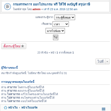
กรมสรรพการ ออกโปรแกรม ฟรี ให้ใช้ ลงบัญชี สรุปภาษี
โพสต์ล่าสุด โดย
admin
«
เสาร์ 23 ม.ค. 2016 12:50 am
แสดงกระทู้จาก:
เรียงตาม
ตั้งกระทู้ใหม่
23 หัวข้อ • หน้า
1
จากทั้งหมด
1
ไปที่
ผู้ใช้งานขณะนี้
สมาชิกกำลังดูบอร์ดนี้: ไม่มีสมาชิกใหม่ และบุคลทั่วไป 31
การอนุญาตของคุณในบอร์ดนี้
ท่าน
สามารถ
โพสกระทู้ในบอร์ดนี้ได้
ท่าน
สามารถ
ตอบกระทู้ในบอร์ดนี้ได้
ท่าน
ไม่สามารถ
แก้ไขโพสของท่านในบอร์ดนี้ได้
ท่าน
ไม่สามารถ
ลบโพสของท่านในบอร์ดนี้ได้
ท่าน
ไม่สามารถ
แนบไฟล์ในบอร์ดนี้ได้
หน้าเว็บ
หน้าเว็บบอร์ด