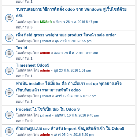
ตอบกลับ:
1
รบกวนสอบถามวิธีการติดตั้ง odoo จาก Windows สู่เว็บไซต์ด้วย
ครับ
โพสต์ล่าสุด โดย
MDSoft
«
อังคาร 26 ก.ค. 2016 8:47 pm
ตอบกลับ:
5
เพิ่ม field gross weight ของ product ในหน้า sale order
โพสต์ล่าสุด โดย
jutharat
«
พุธ 29 มิ.ย. 2016 8:55 pm
Tax id
โพสต์ล่าสุด โดย
admin
«
อังคาร 29 มี.ค. 2016 10:16 am
ตอบกลับ:
1
Timesheet Odoo9
โพสต์ล่าสุด โดย
admin
«
พุธ 23 มี.ค. 2016 1:01 pm
ตอบกลับ:
1
ทำเป็น installer ได้มั๊ยคะ คือ ถ้าเมื่อเรา set up ทุกอย่างเสร็จ
เรียบร้อยแล้ว เราสามารถทำตัว odoo
โพสต์ล่าสุด โดย
jutharat
«
เสาร์ 12 มี.ค. 2016 10:17 pm
ตอบกลับ:
3
Pricelist ไม่โชว์เป็น thb ใน Odoo 9
โพสต์ล่าสุด โดย
jutharat
«
พฤหัสฯ. 10 มี.ค. 2016 9:45 pm
ตอบกลับ:
9
ตัวอย่างรูปแบบ csv สำหรับ Import ข้อมูลสินค้าเข้า ใน Odoo9
โพสต์ล่าสุด โดย
admin
«
เสาร์ 05 มี.ค. 2016 5:20 pm