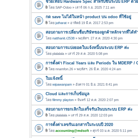
ช่วยเทียบ Hardware Spec สำหรับขึ้นระบบ ERP ด้ว
โดย
SAP-Odoo
» เสาร์ 06 ก.ย. 2025 7:11 am
ไ
กด save ไม่ได้ในหน้า product บน odoo ที่ใช้อยู่
ฟ
ล์
โดย
jutharat
» อาทิตย์ 19 มี.ค. 2017 2:53 pm
ไ
แ
สอบถามการเปลี่ยนชื่อบริษัทของลูกค้าหลักจากที่ได
ฟ
น
ล์
โดย
natthanit.r2538
» พฤหัสฯ. 27 ส.ค. 2020 4:30 pm
บ
แ
สอบถามการแบ่งยอดใบแจ้งหนี้บนระบบ ERP ค่ะ
น
โดย
plalalala
» เสาร์ 29 ส.ค. 2020 5:08 pm
บ
การตั้งค่า Fiscal Years และ Periods ใน MDERP / 
โดย
nnamfon.26
» พฤหัสฯ. 26 มี.ค. 2020 4:24 am
ไ
ใบแจ้งหนี้
ฟ
ล์
โดย
wipawanpam
» อังคาร 01 มิ.ย. 2021 8:41 pm
แ
Cloud และการเก็บข้อมูล
น
โดย
filmmy playton
» จันทร์ 12 ต.ค. 2020 2:07 pm
บ
สอบถามการยกเลิกใบเสร็จรับเงินบนระบบ ERP ค่ะ
โดย
plalalala
» เสาร์ 29 ส.ค. 2020 12:03 pm
ไ
การตั้งค่าเลขรันเอกสารในระบบปี 2020
ฟ
ล์
โดย
accounting@mdsoft
» ศุกร์ 03 ม.ค. 2020 5:11 pm
ไ
แ