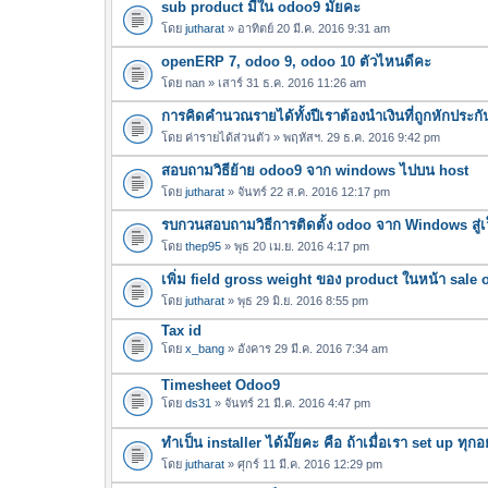
sub product มีใน odoo9 มั๊ยคะ
ฟ
น
ล์
โดย
jutharat
» อาทิตย์ 20 มี.ค. 2016 9:31 am
บ
แ
openERP 7, odoo 9, odoo 10 ตัวไหนดีคะ
น
โดย
nan
» เสาร์ 31 ธ.ค. 2016 11:26 am
บ
การคิดคำนวณรายได้ทั้งปีเราต้องนำเงินที่ถูกหักประกั
โดย
ค่ารายได้ส่วนตัว
» พฤหัสฯ. 29 ธ.ค. 2016 9:42 pm
สอบถามวิธีย้าย odoo9 จาก windows ไปบน host
โดย
jutharat
» จันทร์ 22 ส.ค. 2016 12:17 pm
รบกวนสอบถามวิธีการติดตั้ง odoo จาก Windows สู่เว
โดย
thep95
» พุธ 20 เม.ย. 2016 4:17 pm
เพิ่ม field gross weight ของ product ในหน้า sale 
โดย
jutharat
» พุธ 29 มิ.ย. 2016 8:55 pm
Tax id
โดย
x_bang
» อังคาร 29 มี.ค. 2016 7:34 am
Timesheet Odoo9
โดย
ds31
» จันทร์ 21 มี.ค. 2016 4:47 pm
ทำเป็น installer ได้มั๊ยคะ คือ ถ้าเมื่อเรา set up ท
โดย
jutharat
» ศุกร์ 11 มี.ค. 2016 12:29 pm