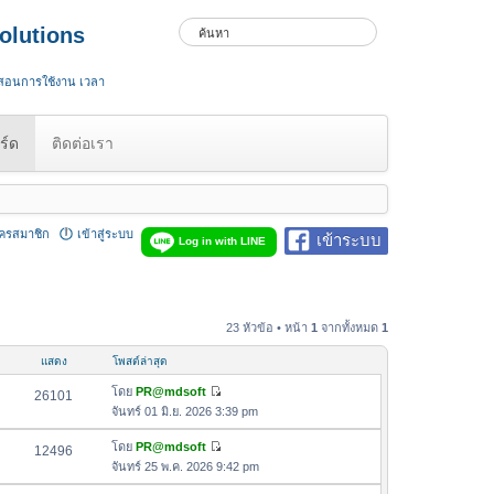
olutions
 สอนการใช้งาน เวลา
ร์ด
ติดต่อเรา
ัครสมาชิก
เข้าสู่ระบบ
เข้าระบบ
Log in with LINE
23 หัวข้อ • หน้า
1
จากทั้งหมด
1
แสดง
โพสต์ล่าสุด
โดย
PR@mdsoft
26101
ดู
จันทร์ 01 มิ.ย. 2026 3:39 pm
ข้
อ
โดย
PR@mdsoft
12496
ดู
ค
จันทร์ 25 พ.ค. 2026 9:42 pm
ข้
ว