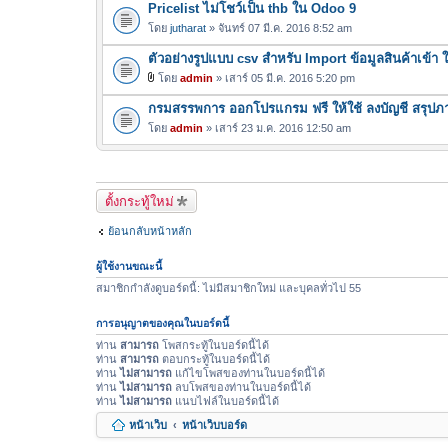
Pricelist ไม่โชว์เป็น thb ใน Odoo 9
โดย
jutharat
» จันทร์ 07 มี.ค. 2016 8:52 am
ตัวอย่างรูปแบบ csv สำหรับ Import ข้อมูลสินค้าเข้า
โดย
admin
» เสาร์ 05 มี.ค. 2016 5:20 pm
ไ
กรมสรรพการ ออกโปรแกรม ฟรี ให้ใช้ ลงบัญชี สรุปภา
ฟ
ล์
โดย
admin
» เสาร์ 23 ม.ค. 2016 12:50 am
แ
น
บ
ตั้งกระทู้ใหม่
ย้อนกลับหน้าหลัก
ผู้ใช้งานขณะนี้
สมาชิกกำลังดูบอร์ดนี้: ไม่มีสมาชิกใหม่ และบุคลทั่วไป 55
การอนุญาตของคุณในบอร์ดนี้
ท่าน
สามารถ
โพสกระทู้ในบอร์ดนี้ได้
ท่าน
สามารถ
ตอบกระทู้ในบอร์ดนี้ได้
ท่าน
ไม่สามารถ
แก้ไขโพสของท่านในบอร์ดนี้ได้
ท่าน
ไม่สามารถ
ลบโพสของท่านในบอร์ดนี้ได้
ท่าน
ไม่สามารถ
แนบไฟล์ในบอร์ดนี้ได้
หน้าเว็บ
หน้าเว็บบอร์ด