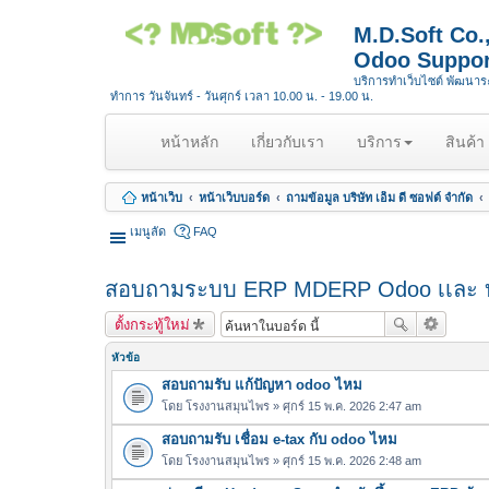
M.D.Soft Co
Odoo Suppor
บริการทำเว็บไซต์ พัฒนา
ทำการ วันจันทร์ - วันศุกร์ เวลา 10.00 น. - 19.00 น.
(
หน้าหลัก
เกี่ยวกับเรา
บริการ
สินค้า
c
u
หน้าเว็บ
หน้าเว็บบอร์ด
ถามข้อมูล บริษัท เอ็ม ดี ซอฟต์ จำกัด
r
r
เมนูลัด
FAQ
e
n
สอบถามระบบ ERP MDERP Odoo เเละ บ
t
)
ตั้งกระทู้ใหม่
หัวข้อ
สอบถามรับ แก้ปัญหา odoo ไหม
โดย
โรงงานสมุนไพร
» ศุกร์ 15 พ.ค. 2026 2:47 am
สอบถามรับ เชื่อม e-tax กับ odoo ไหม
โดย
โรงงานสมุนไพร
» ศุกร์ 15 พ.ค. 2026 2:48 am