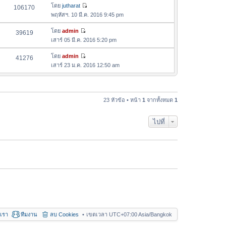
ล่
ด
อ
โดย
jutharat
106170
า
า
ดู
ค
พฤหัสฯ. 10 มี.ค. 2016 9:45 pm
ม
สุ
ข้
ว
ล่
ด
อ
โดย
admin
39619
า
า
ดู
ค
เสาร์ 05 มี.ค. 2016 5:20 pm
ม
สุ
ข้
ว
ล่
ด
อ
โดย
admin
41276
า
า
ดู
ค
เสาร์ 23 ม.ค. 2016 12:50 am
ม
สุ
ข้
ว
ล่
ด
อ
า
า
ค
ม
สุ
ว
23 หัวข้อ • หน้า
1
จากทั้งหมด
1
ล่
ด
า
า
ม
สุ
ไปที่
ล่
ด
า
สุ
ด
อเรา
ทีมงาน
ลบ Cookies
เขตเวลา UTC+07:00 Asia/Bangkok