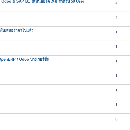
ย Odoo & SAP B1 ให้หน่อยได้ไหม สำหรับ 50 User
4
2
้ทำใบเสนอราคาไปแล้ว
1
1
OpenERP / Odoo บางเวอร์ชั่น
1
1
1
1
0