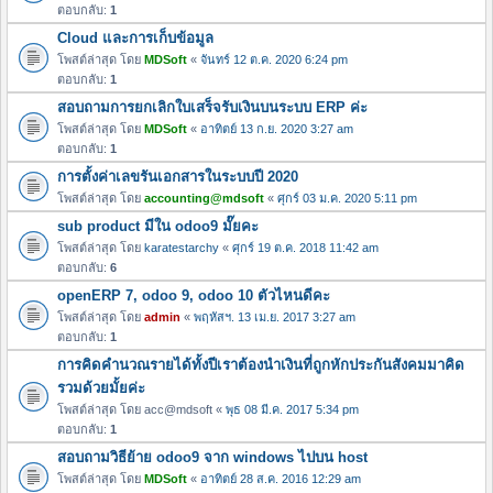
ตอบกลับ:
1
Cloud และการเก็บข้อมูล
โพสต์ล่าสุด โดย
MDSoft
«
จันทร์ 12 ต.ค. 2020 6:24 pm
ตอบกลับ:
1
สอบถามการยกเลิกใบเสร็จรับเงินบนระบบ ERP ค่ะ
โพสต์ล่าสุด โดย
MDSoft
«
อาทิตย์ 13 ก.ย. 2020 3:27 am
ตอบกลับ:
1
การตั้งค่าเลขรันเอกสารในระบบปี 2020
โพสต์ล่าสุด โดย
accounting@mdsoft
«
ศุกร์ 03 ม.ค. 2020 5:11 pm
sub product มีใน odoo9 มั๊ยคะ
โพสต์ล่าสุด โดย
karatestarchy
«
ศุกร์ 19 ต.ค. 2018 11:42 am
ตอบกลับ:
6
openERP 7, odoo 9, odoo 10 ตัวไหนดีคะ
โพสต์ล่าสุด โดย
admin
«
พฤหัสฯ. 13 เม.ย. 2017 3:27 am
ตอบกลับ:
1
การคิดคำนวณรายได้ทั้งปีเราต้องนำเงินที่ถูกหักประกันสังคมมาคิด
รวมด้วยมั้ยค่ะ
โพสต์ล่าสุด โดย
acc@mdsoft
«
พุธ 08 มี.ค. 2017 5:34 pm
ตอบกลับ:
1
สอบถามวิธีย้าย odoo9 จาก windows ไปบน host
โพสต์ล่าสุด โดย
MDSoft
«
อาทิตย์ 28 ส.ค. 2016 12:29 am