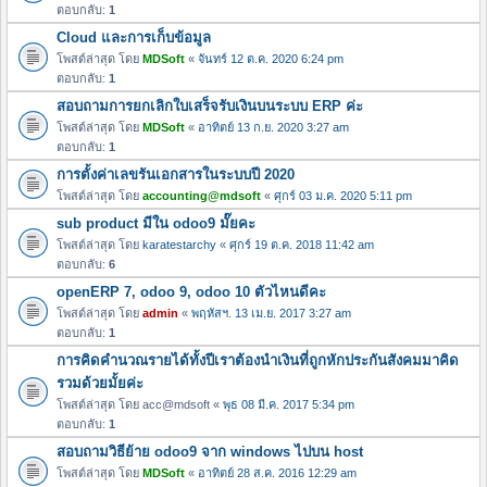
ตอบกลับ:
1
Cloud และการเก็บข้อมูล
โพสต์ล่าสุด โดย
MDSoft
«
จันทร์ 12 ต.ค. 2020 6:24 pm
ตอบกลับ:
1
สอบถามการยกเลิกใบเสร็จรับเงินบนระบบ ERP ค่ะ
โพสต์ล่าสุด โดย
MDSoft
«
อาทิตย์ 13 ก.ย. 2020 3:27 am
ตอบกลับ:
1
การตั้งค่าเลขรันเอกสารในระบบปี 2020
โพสต์ล่าสุด โดย
accounting@mdsoft
«
ศุกร์ 03 ม.ค. 2020 5:11 pm
sub product มีใน odoo9 มั๊ยคะ
โพสต์ล่าสุด โดย
karatestarchy
«
ศุกร์ 19 ต.ค. 2018 11:42 am
ตอบกลับ:
6
openERP 7, odoo 9, odoo 10 ตัวไหนดีคะ
โพสต์ล่าสุด โดย
admin
«
พฤหัสฯ. 13 เม.ย. 2017 3:27 am
ตอบกลับ:
1
การคิดคำนวณรายได้ทั้งปีเราต้องนำเงินที่ถูกหักประกันสังคมมาคิด
รวมด้วยมั้ยค่ะ
โพสต์ล่าสุด โดย
acc@mdsoft
«
พุธ 08 มี.ค. 2017 5:34 pm
ตอบกลับ:
1
สอบถามวิธีย้าย odoo9 จาก windows ไปบน host
โพสต์ล่าสุด โดย
MDSoft
«
อาทิตย์ 28 ส.ค. 2016 12:29 am