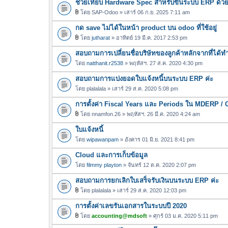
ช่วยเทียบ Hardware Spec สำหรับขึ้นระบบ ERP ด้ว
โดย
SAP-Odoo
» เสาร์ 06 ก.ย. 2025 7:11 am
ไ
กด save ไม่ได้ในหน้า product บน odoo ที่ใช้อยู่
ฟ
ล์
โดย
jutharat
» อาทิตย์ 19 มี.ค. 2017 2:53 pm
ไ
แ
สอบถามการเปลี่ยนชื่อบริษัทของลูกค้าหลักจากที่ได
ฟ
น
ล์
โดย
natthanit.r2538
» พฤหัสฯ. 27 ส.ค. 2020 4:30 pm
บ
แ
สอบถามการแบ่งยอดใบแจ้งหนี้บนระบบ ERP ค่ะ
น
โดย
plalalala
» เสาร์ 29 ส.ค. 2020 5:08 pm
บ
การตั้งค่า Fiscal Years และ Periods ใน MDERP / 
โดย
nnamfon.26
» พฤหัสฯ. 26 มี.ค. 2020 4:24 am
ไ
ใบแจ้งหนี้
ฟ
ล์
โดย
wipawanpam
» อังคาร 01 มิ.ย. 2021 8:41 pm
แ
Cloud และการเก็บข้อมูล
น
โดย
filmmy playton
» จันทร์ 12 ต.ค. 2020 2:07 pm
บ
สอบถามการยกเลิกใบเสร็จรับเงินบนระบบ ERP ค่ะ
โดย
plalalala
» เสาร์ 29 ส.ค. 2020 12:03 pm
ไ
การตั้งค่าเลขรันเอกสารในระบบปี 2020
ฟ
ล์
โดย
accounting@mdsoft
» ศุกร์ 03 ม.ค. 2020 5:11 pm
ไ
แ