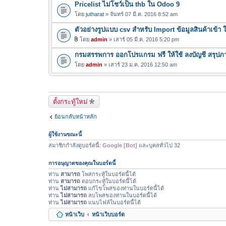
Pricelist ไม่โชว์เป็น thb ใน Odoo 9
โดย
jutharat
» จันทร์ 07 มี.ค. 2016 8:52 am
ตัวอย่างรูปแบบ csv สำหรับ Import ข้อมูลสินค้าเข้า
โดย
admin
» เสาร์ 05 มี.ค. 2016 5:20 pm
ไ
กรมสรรพการ ออกโปรแกรม ฟรี ให้ใช้ ลงบัญชี สรุปภา
ฟ
ล์
โดย
admin
» เสาร์ 23 ม.ค. 2016 12:50 am
แ
น
บ
ตั้งกระทู้ใหม่
ย้อนกลับหน้าหลัก
ผู้ใช้งานขณะนี้
สมาชิกกำลังดูบอร์ดนี้:
Google [Bot]
และบุคลทั่วไป 32
การอนุญาตของคุณในบอร์ดนี้
ท่าน
สามารถ
โพสกระทู้ในบอร์ดนี้ได้
ท่าน
สามารถ
ตอบกระทู้ในบอร์ดนี้ได้
ท่าน
ไม่สามารถ
แก้ไขโพสของท่านในบอร์ดนี้ได้
ท่าน
ไม่สามารถ
ลบโพสของท่านในบอร์ดนี้ได้
ท่าน
ไม่สามารถ
แนบไฟล์ในบอร์ดนี้ได้
หน้าเว็บ
หน้าเว็บบอร์ด