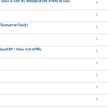
ย Odoo & SAP B1 ให้หน่อยได้ไหม สำหรับ 50 User
4
2
้ทำใบเสนอราคาไปแล้ว
1
1
OpenERP / Odoo บางเวอร์ชั่น
1
1
1
1
0