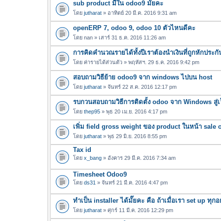
sub product มีใน odoo9 มั๊ยคะ
ฟ
น
ล์
โดย
jutharat
» อาทิตย์ 20 มี.ค. 2016 9:31 am
บ
แ
openERP 7, odoo 9, odoo 10 ตัวไหนดีคะ
น
โดย
nan
» เสาร์ 31 ธ.ค. 2016 11:26 am
บ
การคิดคำนวณรายได้ทั้งปีเราต้องนำเงินที่ถูกหักประกั
โดย
ค่ารายได้ส่วนตัว
» พฤหัสฯ. 29 ธ.ค. 2016 9:42 pm
สอบถามวิธีย้าย odoo9 จาก windows ไปบน host
โดย
jutharat
» จันทร์ 22 ส.ค. 2016 12:17 pm
รบกวนสอบถามวิธีการติดตั้ง odoo จาก Windows สู่เว
โดย
thep95
» พุธ 20 เม.ย. 2016 4:17 pm
เพิ่ม field gross weight ของ product ในหน้า sale 
โดย
jutharat
» พุธ 29 มิ.ย. 2016 8:55 pm
Tax id
โดย
x_bang
» อังคาร 29 มี.ค. 2016 7:34 am
Timesheet Odoo9
โดย
ds31
» จันทร์ 21 มี.ค. 2016 4:47 pm
ทำเป็น installer ได้มั๊ยคะ คือ ถ้าเมื่อเรา set up ท
โดย
jutharat
» ศุกร์ 11 มี.ค. 2016 12:29 pm