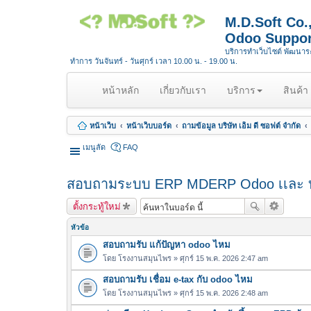
M.D.Soft Co
Odoo Suppor
บริการทำเว็บไซต์ พัฒนา
ทำการ วันจันทร์ - วันศุกร์ เวลา 10.00 น. - 19.00 น.
(
หน้าหลัก
เกี่ยวกับเรา
บริการ
สินค้า
c
u
หน้าเว็บ
หน้าเว็บบอร์ด
ถามข้อมูล บริษัท เอ็ม ดี ซอฟต์ จำกัด
r
r
เมนูลัด
FAQ
e
n
สอบถามระบบ ERP MDERP Odoo เเละ บ
t
)
ตั้งกระทู้ใหม่
หัวข้อ
สอบถามรับ แก้ปัญหา odoo ไหม
โดย
โรงงานสมุนไพร
» ศุกร์ 15 พ.ค. 2026 2:47 am
สอบถามรับ เชื่อม e-tax กับ odoo ไหม
โดย
โรงงานสมุนไพร
» ศุกร์ 15 พ.ค. 2026 2:48 am