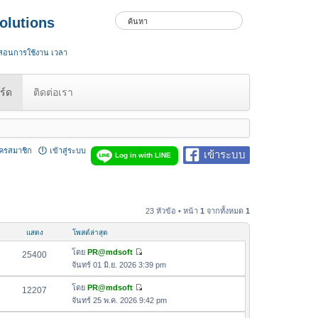
olutions
 สอนการใช้งาน เวลา
ร์ด
ติดต่อเรา
ัครสมาชิก
เข้าสู่ระบบ
เข้าระบบ
Log in with LINE
23 หัวข้อ • หน้า
1
จากทั้งหมด
1
แสดง
โพสต์ล่าสุด
โดย
PR@mdsoft
25400
ดู
จันทร์ 01 มิ.ย. 2026 3:39 pm
ข้
อ
โดย
PR@mdsoft
12207
ดู
ค
จันทร์ 25 พ.ค. 2026 9:42 pm
ข้
ว