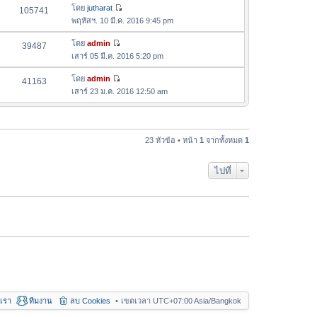
ล่
ด
อ
โดย
jutharat
105741
า
า
ดู
ค
พฤหัสฯ. 10 มี.ค. 2016 9:45 pm
ม
สุ
ข้
ว
ล่
ด
อ
โดย
admin
39487
า
า
ดู
ค
เสาร์ 05 มี.ค. 2016 5:20 pm
ม
สุ
ข้
ว
ล่
ด
อ
โดย
admin
41163
า
า
ดู
ค
เสาร์ 23 ม.ค. 2016 12:50 am
ม
สุ
ข้
ว
ล่
ด
อ
า
า
ค
ม
สุ
ว
23 หัวข้อ • หน้า
1
จากทั้งหมด
1
ล่
ด
า
า
ม
สุ
ไปที่
ล่
ด
า
สุ
ด
อเรา
ทีมงาน
ลบ Cookies
เขตเวลา UTC+07:00 Asia/Bangkok