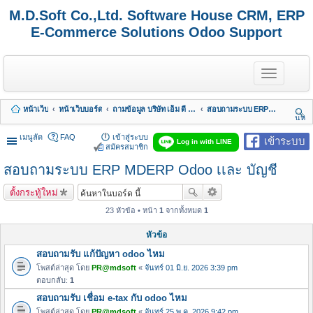
M.D.Soft Co.,Ltd. Software House CRM, ERP
E-Commerce Solutions Odoo Support
T
o
g
g
หน้าเว็บ
หน้าเว็บบอร์ด
ถามข้อมูล บริษัท เอ็ม ดี ซอฟต์ จำกัด
สอบถามระบบ ERP MDERP Odoo เเละ บัญชี
l
นห
e
า
n
เมนูลัด
FAQ
เข้าสู่ระบบ
เข้าระบบ
Log in with LINE
a
สมัครสมาชิก
v
สอบถามระบบ ERP MDERP Odoo เเละ บัญชี
i
g
a
ตั้งกระทู้ใหม่
t
i
23 หัวข้อ • หน้า
1
จากทั้งหมด
1
o
n
หัวข้อ
สอบถามรับ แก้ปัญหา odoo ไหม
โพสต์ล่าสุด โดย
PR@mdsoft
«
จันทร์ 01 มิ.ย. 2026 3:39 pm
ตอบกลับ:
1
สอบถามรับ เชื่อม e-tax กับ odoo ไหม
โพสต์ล่าสุด โดย
PR@mdsoft
«
จันทร์ 25 พ.ค. 2026 9:42 pm