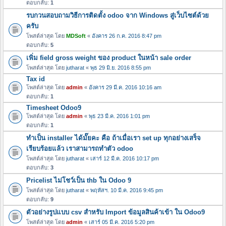
ตอบกลับ:
1
รบกวนสอบถามวิธีการติดตั้ง odoo จาก Windows สู่เว็บไซต์ด้วย
ครับ
โพสต์ล่าสุด โดย
MDSoft
«
อังคาร 26 ก.ค. 2016 8:47 pm
ตอบกลับ:
5
เพิ่ม field gross weight ของ product ในหน้า sale order
โพสต์ล่าสุด โดย
jutharat
«
พุธ 29 มิ.ย. 2016 8:55 pm
Tax id
โพสต์ล่าสุด โดย
admin
«
อังคาร 29 มี.ค. 2016 10:16 am
ตอบกลับ:
1
Timesheet Odoo9
โพสต์ล่าสุด โดย
admin
«
พุธ 23 มี.ค. 2016 1:01 pm
ตอบกลับ:
1
ทำเป็น installer ได้มั๊ยคะ คือ ถ้าเมื่อเรา set up ทุกอย่างเสร็จ
เรียบร้อยแล้ว เราสามารถทำตัว odoo
โพสต์ล่าสุด โดย
jutharat
«
เสาร์ 12 มี.ค. 2016 10:17 pm
ตอบกลับ:
3
Pricelist ไม่โชว์เป็น thb ใน Odoo 9
โพสต์ล่าสุด โดย
jutharat
«
พฤหัสฯ. 10 มี.ค. 2016 9:45 pm
ตอบกลับ:
9
ตัวอย่างรูปแบบ csv สำหรับ Import ข้อมูลสินค้าเข้า ใน Odoo9
โพสต์ล่าสุด โดย
admin
«
เสาร์ 05 มี.ค. 2016 5:20 pm