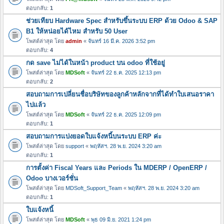
ตอบกลับ:
1
ช่วยเทียบ Hardware Spec สำหรับขึ้นระบบ ERP ด้วย Odoo & SAP
B1 ให้หน่อยได้ไหม สำหรับ 50 User
โพสต์ล่าสุด โดย
admin
«
จันทร์ 16 มี.ค. 2026 3:52 pm
ตอบกลับ:
4
กด save ไม่ได้ในหน้า product บน odoo ที่ใช้อยู่
โพสต์ล่าสุด โดย
MDSoft
«
จันทร์ 22 ธ.ค. 2025 12:13 pm
ตอบกลับ:
2
สอบถามการเปลี่ยนชื่อบริษัทของลูกค้าหลักจากที่ได้ทำใบเสนอราคา
ไปแล้ว
โพสต์ล่าสุด โดย
MDSoft
«
จันทร์ 22 ธ.ค. 2025 12:09 pm
ตอบกลับ:
1
สอบถามการแบ่งยอดใบแจ้งหนี้บนระบบ ERP ค่ะ
โพสต์ล่าสุด โดย
support
«
พฤหัสฯ. 28 พ.ย. 2024 3:20 am
ตอบกลับ:
1
การตั้งค่า Fiscal Years และ Periods ใน MDERP / OpenERP /
Odoo บางเวอร์ชั่น
โพสต์ล่าสุด โดย
MDSoft_Support_Team
«
พฤหัสฯ. 28 พ.ย. 2024 3:20 am
ตอบกลับ:
1
ใบแจ้งหนี้
โพสต์ล่าสุด โดย
MDSoft
«
พุธ 09 มิ.ย. 2021 1:24 pm