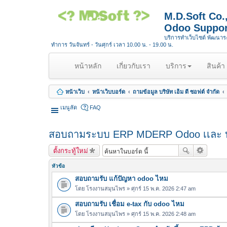
M.D.Soft Co
Odoo Suppor
บริการทำเว็บไซต์ พัฒนา
ทำการ วันจันทร์ - วันศุกร์ เวลา 10.00 น. - 19.00 น.
(
หน้าหลัก
เกี่ยวกับเรา
บริการ
สินค้า
c
u
หน้าเว็บ
หน้าเว็บบอร์ด
ถามข้อมูล บริษัท เอ็ม ดี ซอฟต์ จำกัด
r
r
เมนูลัด
FAQ
e
n
สอบถามระบบ ERP MDERP Odoo เเละ บ
t
)
ตั้งกระทู้ใหม่
หัวข้อ
สอบถามรับ แก้ปัญหา odoo ไหม
โดย
โรงงานสมุนไพร
» ศุกร์ 15 พ.ค. 2026 2:47 am
สอบถามรับ เชื่อม e-tax กับ odoo ไหม
โดย
โรงงานสมุนไพร
» ศุกร์ 15 พ.ค. 2026 2:48 am