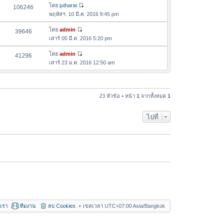
ล่
ด
อ
โดย
jutharat
106246
า
า
ดู
ค
พฤหัสฯ. 10 มี.ค. 2016 9:45 pm
ม
สุ
ข้
ว
ล่
ด
อ
โดย
admin
39646
า
า
ดู
ค
เสาร์ 05 มี.ค. 2016 5:20 pm
ม
สุ
ข้
ว
ล่
ด
อ
โดย
admin
41296
า
า
ดู
ค
เสาร์ 23 ม.ค. 2016 12:50 am
ม
สุ
ข้
ว
ล่
ด
อ
า
า
ค
ม
สุ
ว
23 หัวข้อ • หน้า
1
จากทั้งหมด
1
ล่
ด
า
า
ม
สุ
ไปที่
ล่
ด
า
สุ
ด
อเรา
ทีมงาน
ลบ Cookies
เขตเวลา UTC+07:00 Asia/Bangkok