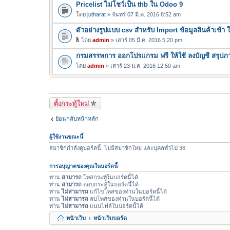
Pricelist ไม่โชว์เป็น thb ใน Odoo 9
โดย
jutharat
» จันทร์ 07 มี.ค. 2016 8:52 am
ตัวอย่างรูปแบบ csv สำหรับ Import ข้อมูลสินค้าเข้า
โดย
admin
» เสาร์ 05 มี.ค. 2016 5:20 pm
ไ
กรมสรรพการ ออกโปรแกรม ฟรี ให้ใช้ ลงบัญชี สรุปภา
ฟ
ล์
โดย
admin
» เสาร์ 23 ม.ค. 2016 12:50 am
แ
น
บ
ตั้งกระทู้ใหม่
ย้อนกลับหน้าหลัก
ผู้ใช้งานขณะนี้
สมาชิกกำลังดูบอร์ดนี้: ไม่มีสมาชิกใหม่ และบุคลทั่วไป 36
การอนุญาตของคุณในบอร์ดนี้
ท่าน
สามารถ
โพสกระทู้ในบอร์ดนี้ได้
ท่าน
สามารถ
ตอบกระทู้ในบอร์ดนี้ได้
ท่าน
ไม่สามารถ
แก้ไขโพสของท่านในบอร์ดนี้ได้
ท่าน
ไม่สามารถ
ลบโพสของท่านในบอร์ดนี้ได้
ท่าน
ไม่สามารถ
แนบไฟล์ในบอร์ดนี้ได้
หน้าเว็บ
หน้าเว็บบอร์ด