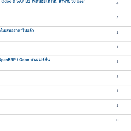
ย Odoo & SAP B1 ให้หน่อยได้ไหม สำหรับ 50 User
4
2
้ทำใบเสนอราคาไปแล้ว
1
1
OpenERP / Odoo บางเวอร์ชั่น
1
1
1
1
0