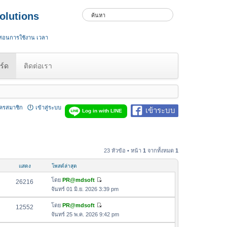
olutions
 สอนการใช้งาน เวลา
ร์ด
ติดต่อเรา
ัครสมาชิก
เข้าสู่ระบบ
เข้าระบบ
Log in with LINE
23 หัวข้อ • หน้า
1
จากทั้งหมด
1
แสดง
โพสต์ล่าสุด
โดย
PR@mdsoft
26216
ดู
จันทร์ 01 มิ.ย. 2026 3:39 pm
ข้
อ
โดย
PR@mdsoft
12552
ดู
ค
จันทร์ 25 พ.ค. 2026 9:42 pm
ข้
ว