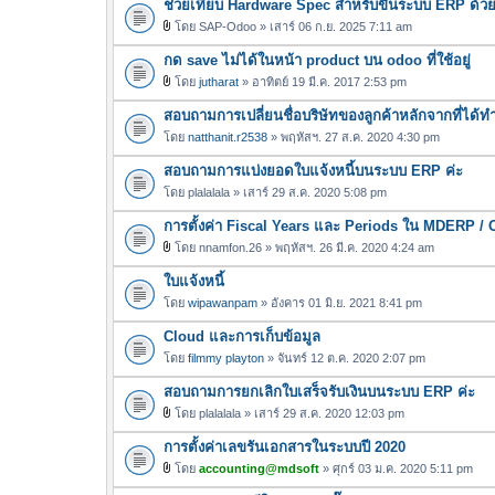
ช่วยเทียบ Hardware Spec สำหรับขึ้นระบบ ERP ด้ว
โดย
SAP-Odoo
» เสาร์ 06 ก.ย. 2025 7:11 am
ไ
กด save ไม่ได้ในหน้า product บน odoo ที่ใช้อยู่
ฟ
ล์
โดย
jutharat
» อาทิตย์ 19 มี.ค. 2017 2:53 pm
ไ
แ
สอบถามการเปลี่ยนชื่อบริษัทของลูกค้าหลักจากที่ได
ฟ
น
ล์
โดย
natthanit.r2538
» พฤหัสฯ. 27 ส.ค. 2020 4:30 pm
บ
แ
สอบถามการแบ่งยอดใบแจ้งหนี้บนระบบ ERP ค่ะ
น
โดย
plalalala
» เสาร์ 29 ส.ค. 2020 5:08 pm
บ
การตั้งค่า Fiscal Years และ Periods ใน MDERP / 
โดย
nnamfon.26
» พฤหัสฯ. 26 มี.ค. 2020 4:24 am
ไ
ใบแจ้งหนี้
ฟ
ล์
โดย
wipawanpam
» อังคาร 01 มิ.ย. 2021 8:41 pm
แ
Cloud และการเก็บข้อมูล
น
โดย
filmmy playton
» จันทร์ 12 ต.ค. 2020 2:07 pm
บ
สอบถามการยกเลิกใบเสร็จรับเงินบนระบบ ERP ค่ะ
โดย
plalalala
» เสาร์ 29 ส.ค. 2020 12:03 pm
ไ
การตั้งค่าเลขรันเอกสารในระบบปี 2020
ฟ
ล์
โดย
accounting@mdsoft
» ศุกร์ 03 ม.ค. 2020 5:11 pm
ไ
แ