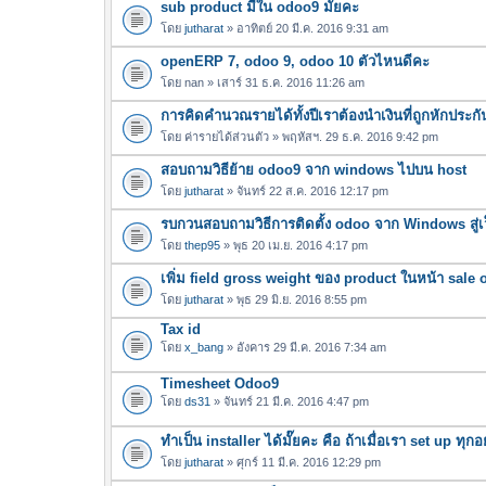
sub product มีใน odoo9 มั๊ยคะ
ฟ
น
ล์
โดย
jutharat
» อาทิตย์ 20 มี.ค. 2016 9:31 am
บ
แ
openERP 7, odoo 9, odoo 10 ตัวไหนดีคะ
น
โดย
nan
» เสาร์ 31 ธ.ค. 2016 11:26 am
บ
การคิดคำนวณรายได้ทั้งปีเราต้องนำเงินที่ถูกหักประกั
โดย
ค่ารายได้ส่วนตัว
» พฤหัสฯ. 29 ธ.ค. 2016 9:42 pm
สอบถามวิธีย้าย odoo9 จาก windows ไปบน host
โดย
jutharat
» จันทร์ 22 ส.ค. 2016 12:17 pm
รบกวนสอบถามวิธีการติดตั้ง odoo จาก Windows สู่เว
โดย
thep95
» พุธ 20 เม.ย. 2016 4:17 pm
เพิ่ม field gross weight ของ product ในหน้า sale 
โดย
jutharat
» พุธ 29 มิ.ย. 2016 8:55 pm
Tax id
โดย
x_bang
» อังคาร 29 มี.ค. 2016 7:34 am
Timesheet Odoo9
โดย
ds31
» จันทร์ 21 มี.ค. 2016 4:47 pm
ทำเป็น installer ได้มั๊ยคะ คือ ถ้าเมื่อเรา set up ท
โดย
jutharat
» ศุกร์ 11 มี.ค. 2016 12:29 pm