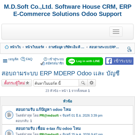
M.D.Soft Co.,Ltd. Software House CRM, ERP
E-Commerce Solutions Odoo Support
T
o
g
g
หน้าเว็บ
หน้าเว็บบอร์ด
ถามข้อมูล บริษัท เอ็ม ดี ซอฟต์ จำกัด
สอบถามระบบ ERP MDERP Odoo เเละ บัญชี
l
นห
e
า
n
เมนูลัด
FAQ
เข้าสู่ระบบ
เข้าระบบ
Log in with LINE
a
สมัครสมาชิก
v
สอบถามระบบ ERP MDERP Odoo เเละ บัญชี
i
g
a
ตั้งกระทู้ใหม่
t
i
23 หัวข้อ • หน้า
1
จากทั้งหมด
1
o
n
หัวข้อ
สอบถามรับ แก้ปัญหา odoo ไหม
โพสต์ล่าสุด โดย
PR@mdsoft
«
จันทร์ 01 มิ.ย. 2026 3:39 pm
ตอบกลับ:
1
สอบถามรับ เชื่อม e-tax กับ odoo ไหม
โพสต์ล่าสุด โดย
PR@mdsoft
«
จันทร์ 25 พ.ค. 2026 9:42 pm