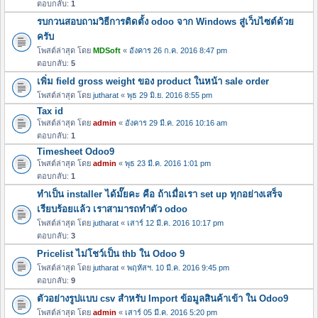
ตอบกลับ:
1
รบกวนสอบถามวิธีการติดตั้ง odoo จาก Windows สู่เว็บไซต์ด้วย
ครับ
โพสต์ล่าสุด โดย
MDSoft
«
อังคาร 26 ก.ค. 2016 8:47 pm
ตอบกลับ:
5
เพิ่ม field gross weight ของ product ในหน้า sale order
โพสต์ล่าสุด โดย
jutharat
«
พุธ 29 มิ.ย. 2016 8:55 pm
Tax id
โพสต์ล่าสุด โดย
admin
«
อังคาร 29 มี.ค. 2016 10:16 am
ตอบกลับ:
1
Timesheet Odoo9
โพสต์ล่าสุด โดย
admin
«
พุธ 23 มี.ค. 2016 1:01 pm
ตอบกลับ:
1
ทำเป็น installer ได้มั๊ยคะ คือ ถ้าเมื่อเรา set up ทุกอย่างเสร็จ
เรียบร้อยแล้ว เราสามารถทำตัว odoo
โพสต์ล่าสุด โดย
jutharat
«
เสาร์ 12 มี.ค. 2016 10:17 pm
ตอบกลับ:
3
Pricelist ไม่โชว์เป็น thb ใน Odoo 9
โพสต์ล่าสุด โดย
jutharat
«
พฤหัสฯ. 10 มี.ค. 2016 9:45 pm
ตอบกลับ:
9
ตัวอย่างรูปแบบ csv สำหรับ Import ข้อมูลสินค้าเข้า ใน Odoo9
โพสต์ล่าสุด โดย
admin
«
เสาร์ 05 มี.ค. 2016 5:20 pm