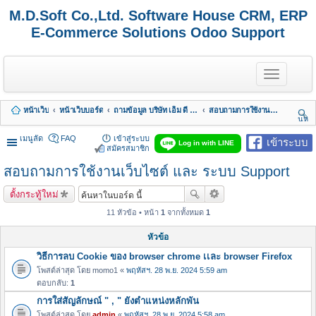
M.D.Soft Co.,Ltd. Software House CRM, ERP
E-Commerce Solutions Odoo Support
T
o
g
g
หน้าเว็บ
หน้าเว็บบอร์ด
ถามข้อมูล บริษัท เอ็ม ดี ซอฟต์ จำกัด
สอบถามการใช้งานเว็บไซต์ และ ระบบ Support
l
นห
e
า
n
เมนูลัด
FAQ
เข้าสู่ระบบ
เข้าระบบ
Log in with LINE
a
สมัครสมาชิก
v
สอบถามการใช้งานเว็บไซต์ และ ระบบ Support
i
g
a
ตั้งกระทู้ใหม่
t
i
11 หัวข้อ • หน้า
1
จากทั้งหมด
1
o
n
หัวข้อ
วิธีการลบ Cookie ของ browser chrome เเละ browser Firefox
โพสต์ล่าสุด โดย
momo1
«
พฤหัสฯ. 28 พ.ย. 2024 5:59 am
ตอบกลับ:
1
การใส่สัญลักษณ์ " , " ยังตำแหน่งหลักพัน
โพสต์ล่าสุด โดย
admin
«
พฤหัสฯ. 28 พ.ย. 2024 5:58 am