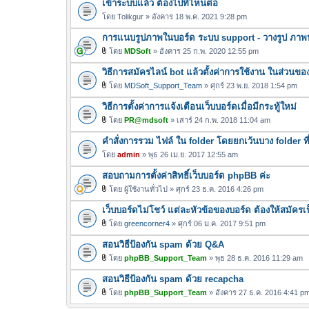
เข้าระบบแล้ว ต้องไปที่ไหนต่อ
น
โดย
Tolikgur
» อังคาร 18 พ.ค. 2021 9:28 pm
บ
การแนบรูปภาพในบอร์ด ระบบ support - วางรูป ภาพป
โดย
MDSoft
» อังคาร 25 ก.พ. 2020 12:55 pm
ไ
วิธีการสมัครไลน์ bot แล้วตั้งค่าการใช้งาน ในส่วนขอ
ฟ
ล์
โดย
MDSoft_Support_Team
» ศุกร์ 23 พ.ย. 2018 1:54 pm
ไ
แ
วิธีการตั้งค่าการแจ้งเตือนเว็บบอร์ดเมื่อมีกระทู้ใหม่
ฟ
น
ล์
โดย
PR@mdsoft
» เสาร์ 24 ก.พ. 2018 11:04 am
บ
ไ
แ
คำสั่งการรวม ไฟล์ ใน folder โดยยกเว้นบาง folder ที
ฟ
น
ล์
โดย
admin
» พุธ 26 เม.ย. 2017 12:55 am
บ
แ
สอบถามการตั้งค่าสิทธิ์เว็บบอร์ด phpBB ค่ะ
น
โดย
ผู้ใช้งานทั่วไป
» ศุกร์ 23 ธ.ค. 2016 4:26 pm
บ
ไ
เว็บบอร์ดไม่โชว์ แต่ละหัวข้อของบอร์ด ต้องให้สมัคร
ฟ
ล์
โดย
greencorner4
» ศุกร์ 06 ม.ค. 2017 9:51 pm
ไ
แ
สอนวิธีป้องกัน spam ด้วย Q&A
ฟ
น
ล์
โดย
phpBB_Support_Team
» พุธ 28 ธ.ค. 2016 11:29 am
บ
ไ
แ
สอนวิธีป้องกัน spam ด้วย recapcha
ฟ
น
ล์
โดย
phpBB_Support_Team
» อังคาร 27 ธ.ค. 2016 4:41 p
บ
ไ
แ