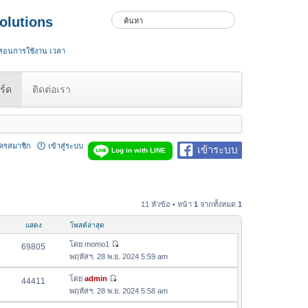
olutions
 สอนการใช้งาน เวลา
ร์ด
ติดต่อเรา
ัครสมาชิก
เข้าสู่ระบบ
เข้าระบบ
Log in with LINE
11 หัวข้อ • หน้า
1
จากทั้งหมด
1
แสดง
โพสต์ล่าสุด
โดย
momo1
69805
ดู
พฤหัสฯ. 28 พ.ย. 2024 5:59 am
ข้
อ
โดย
admin
44411
ดู
ค
พฤหัสฯ. 28 พ.ย. 2024 5:58 am
ข้
ว