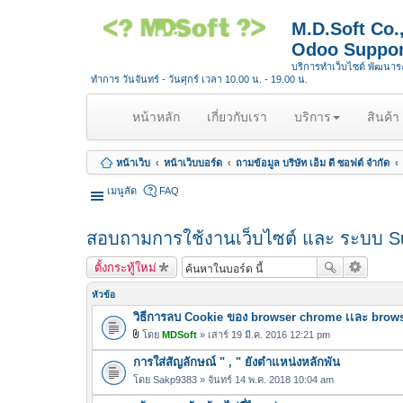
M.D.Soft Co
Odoo Suppor
บริการทำเว็บไซต์ พัฒนา
ทำการ วันจันทร์ - วันศุกร์ เวลา 10.00 น. - 19.00 น.
(
หน้าหลัก
เกี่ยวกับเรา
บริการ
สินค้า
c
u
หน้าเว็บ
หน้าเว็บบอร์ด
ถามข้อมูล บริษัท เอ็ม ดี ซอฟต์ จำกัด
r
r
เมนูลัด
FAQ
e
n
สอบถามการใช้งานเว็บไซต์ และ ระบบ S
t
)
ตั้งกระทู้ใหม่
หัวข้อ
วิธีการลบ Cookie ของ browser chrome เเละ brows
โดย
MDSoft
» เสาร์ 19 มี.ค. 2016 12:21 pm
ไ
การใส่สัญลักษณ์ " , " ยังตำแหน่งหลักพัน
ฟ
ล์
โดย
Sakp9383
» จันทร์ 14 พ.ค. 2018 10:04 am
แ