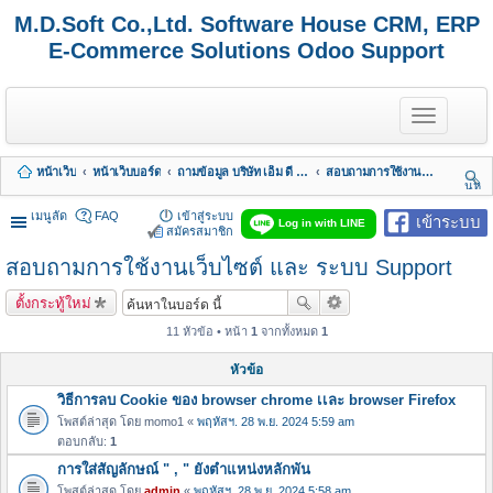
M.D.Soft Co.,Ltd. Software House CRM, ERP
E-Commerce Solutions Odoo Support
T
o
g
g
หน้าเว็บ
หน้าเว็บบอร์ด
ถามข้อมูล บริษัท เอ็ม ดี ซอฟต์ จำกัด
สอบถามการใช้งานเว็บไซต์ และ ระบบ Support
l
นห
e
า
n
เมนูลัด
FAQ
เข้าสู่ระบบ
เข้าระบบ
Log in with LINE
a
สมัครสมาชิก
v
สอบถามการใช้งานเว็บไซต์ และ ระบบ Support
i
g
a
ตั้งกระทู้ใหม่
t
i
11 หัวข้อ • หน้า
1
จากทั้งหมด
1
o
n
หัวข้อ
วิธีการลบ Cookie ของ browser chrome เเละ browser Firefox
โพสต์ล่าสุด โดย
momo1
«
พฤหัสฯ. 28 พ.ย. 2024 5:59 am
ตอบกลับ:
1
การใส่สัญลักษณ์ " , " ยังตำแหน่งหลักพัน
โพสต์ล่าสุด โดย
admin
«
พฤหัสฯ. 28 พ.ย. 2024 5:58 am