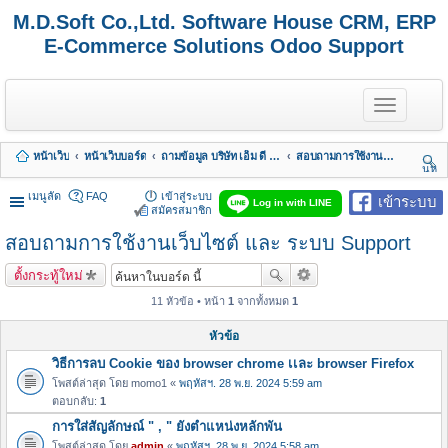
M.D.Soft Co.,Ltd. Software House CRM, ERP
E-Commerce Solutions Odoo Support
T
o
g
g
หน้าเว็บ
หน้าเว็บบอร์ด
ถามข้อมูล บริษัท เอ็ม ดี ซอฟต์ จำกัด
สอบถามการใช้งานเว็บไซต์ และ ระบบ Support
l
นห
e
า
n
เมนูลัด
FAQ
เข้าสู่ระบบ
เข้าระบบ
Log in with LINE
a
สมัครสมาชิก
v
สอบถามการใช้งานเว็บไซต์ และ ระบบ Support
i
g
a
ตั้งกระทู้ใหม่
t
i
11 หัวข้อ • หน้า
1
จากทั้งหมด
1
o
n
หัวข้อ
วิธีการลบ Cookie ของ browser chrome เเละ browser Firefox
โพสต์ล่าสุด โดย
momo1
«
พฤหัสฯ. 28 พ.ย. 2024 5:59 am
ตอบกลับ:
1
การใส่สัญลักษณ์ " , " ยังตำแหน่งหลักพัน
โพสต์ล่าสุด โดย
admin
«
พฤหัสฯ. 28 พ.ย. 2024 5:58 am