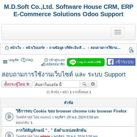
M.D.Soft Co.,Ltd. Software House CRM, ERP
E-Commerce Solutions Odoo Support
T
o
g
g
หน้าเว็บ
หน้าเว็บบอร์ด
ถามข้อมูล บริษัท เอ็ม ดี ซอฟต์ จำกัด
สอบถามการใช้งานเว็บไซต์ และ ระบบ Support
l
นห
e
า
n
เมนูลัด
FAQ
เข้าสู่ระบบ
เข้าระบบ
Log in with LINE
a
สมัครสมาชิก
v
สอบถามการใช้งานเว็บไซต์ และ ระบบ Support
i
g
a
ตั้งกระทู้ใหม่
t
i
11 หัวข้อ • หน้า
1
จากทั้งหมด
1
o
n
หัวข้อ
วิธีการลบ Cookie ของ browser chrome เเละ browser Firefox
โพสต์ล่าสุด โดย
momo1
«
พฤหัสฯ. 28 พ.ย. 2024 5:59 am
ตอบกลับ:
1
การใส่สัญลักษณ์ " , " ยังตำแหน่งหลักพัน
โพสต์ล่าสุด โดย
admin
«
พฤหัสฯ. 28 พ.ย. 2024 5:58 am