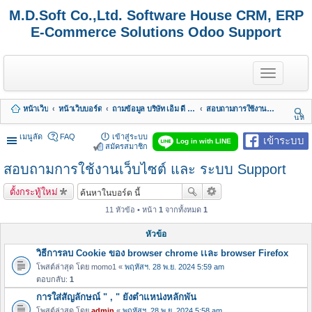
M.D.Soft Co.,Ltd. Software House CRM, ERP
E-Commerce Solutions Odoo Support
T
o
g
g
หน้าเว็บ
หน้าเว็บบอร์ด
ถามข้อมูล บริษัท เอ็ม ดี ซอฟต์ จำกัด
สอบถามการใช้งานเว็บไซต์ และ ระบบ Support
l
นห
e
า
n
เมนูลัด
FAQ
เข้าสู่ระบบ
เข้าระบบ
Log in with LINE
a
สมัครสมาชิก
v
สอบถามการใช้งานเว็บไซต์ และ ระบบ Support
i
g
a
ตั้งกระทู้ใหม่
t
i
11 หัวข้อ • หน้า
1
จากทั้งหมด
1
o
n
หัวข้อ
วิธีการลบ Cookie ของ browser chrome เเละ browser Firefox
โพสต์ล่าสุด โดย
momo1
«
พฤหัสฯ. 28 พ.ย. 2024 5:59 am
ตอบกลับ:
1
การใส่สัญลักษณ์ " , " ยังตำแหน่งหลักพัน
โพสต์ล่าสุด โดย
admin
«
พฤหัสฯ. 28 พ.ย. 2024 5:58 am