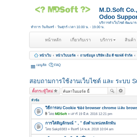
M.D.Soft Co
Odoo Suppor
บริการทำเว็บไซต์ พัฒนา
ทำการ วันจันทร์ - วันศุกร์ เวลา 10.00 น. - 19.00 น.
(
หน้าหลัก
เกี่ยวกับเรา
บริการ
สินค้า
c
u
หน้าเว็บ
หน้าเว็บบอร์ด
ถามข้อมูล บริษัท เอ็ม ดี ซอฟต์ จำกัด
r
r
เมนูลัด
FAQ
e
n
สอบถามการใช้งานเว็บไซต์ และ ระบบ S
t
)
ตั้งกระทู้ใหม่
หัวข้อ
วิธีการลบ Cookie ของ browser chrome เเละ brows
โดย
MDSoft
» เสาร์ 19 มี.ค. 2016 12:21 pm
ไ
การใส่สัญลักษณ์ " , " ยังตำแหน่งหลักพัน
ฟ
ล์
โดย
Sakp9383
» จันทร์ 14 พ.ค. 2018 10:04 am
แ