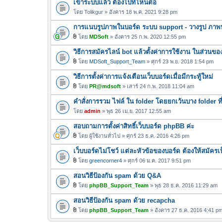
เข้าระบบแล้ว ต้องไปที่ไหนต่อ
น
โดย
Tolikgur
» อังคาร 18 พ.ค. 2021 9:28 pm
บ
การแนบรูปภาพในบอร์ด ระบบ support - วางรูป ภาพป
โดย
MDSoft
» อังคาร 25 ก.พ. 2020 12:55 pm
ไ
วิธีการสมัครไลน์ bot แล้วตั้งค่าการใช้งาน ในส่วนขอ
ฟ
ล์
โดย
MDSoft_Support_Team
» ศุกร์ 23 พ.ย. 2018 1:54 pm
ไ
แ
วิธีการตั้งค่าการแจ้งเตือนเว็บบอร์ดเมื่อมีกระทู้ใหม่
ฟ
น
ล์
โดย
PR@mdsoft
» เสาร์ 24 ก.พ. 2018 11:04 am
บ
ไ
แ
คำสั่งการรวม ไฟล์ ใน folder โดยยกเว้นบาง folder ที
ฟ
น
ล์
โดย
admin
» พุธ 26 เม.ย. 2017 12:55 am
บ
แ
สอบถามการตั้งค่าสิทธิ์เว็บบอร์ด phpBB ค่ะ
น
โดย
ผู้ใช้งานทั่วไป
» ศุกร์ 23 ธ.ค. 2016 4:26 pm
บ
ไ
เว็บบอร์ดไม่โชว์ แต่ละหัวข้อของบอร์ด ต้องให้สมัคร
ฟ
ล์
โดย
greencorner4
» ศุกร์ 06 ม.ค. 2017 9:51 pm
ไ
แ
สอนวิธีป้องกัน spam ด้วย Q&A
ฟ
น
ล์
โดย
phpBB_Support_Team
» พุธ 28 ธ.ค. 2016 11:29 am
บ
ไ
แ
สอนวิธีป้องกัน spam ด้วย recapcha
ฟ
น
ล์
โดย
phpBB_Support_Team
» อังคาร 27 ธ.ค. 2016 4:41 p
บ
ไ
แ