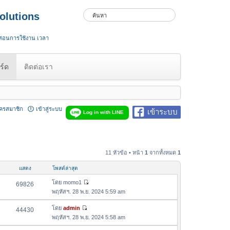
olutions
 สอนการใช้งาน เวลา
ร์ด
ติดต่อเรา
ัครสมาชิก
เข้าสู่ระบบ
เข้าระบบ
Log in with LINE
11 หัวข้อ • หน้า
1
จากทั้งหมด
1
แสดง
โพสต์ล่าสุด
โดย
momo1
69826
ดู
พฤหัสฯ. 28 พ.ย. 2024 5:59 am
ข้
อ
โดย
admin
44430
ดู
ค
พฤหัสฯ. 28 พ.ย. 2024 5:58 am
ข้
ว