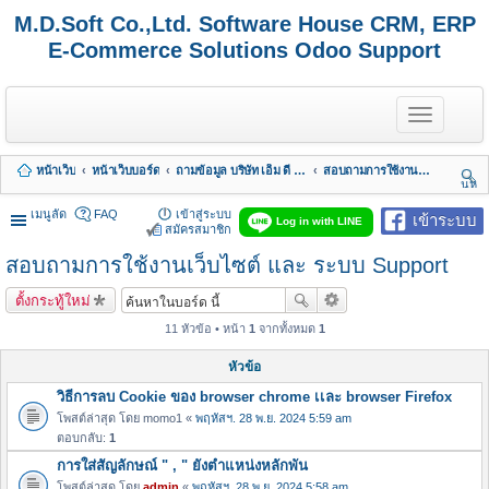
M.D.Soft Co.,Ltd. Software House CRM, ERP
E-Commerce Solutions Odoo Support
T
o
g
g
หน้าเว็บ
หน้าเว็บบอร์ด
ถามข้อมูล บริษัท เอ็ม ดี ซอฟต์ จำกัด
สอบถามการใช้งานเว็บไซต์ และ ระบบ Support
l
นห
e
า
n
เมนูลัด
FAQ
เข้าสู่ระบบ
เข้าระบบ
Log in with LINE
a
สมัครสมาชิก
v
สอบถามการใช้งานเว็บไซต์ และ ระบบ Support
i
g
a
ตั้งกระทู้ใหม่
t
i
11 หัวข้อ • หน้า
1
จากทั้งหมด
1
o
n
หัวข้อ
วิธีการลบ Cookie ของ browser chrome เเละ browser Firefox
โพสต์ล่าสุด โดย
momo1
«
พฤหัสฯ. 28 พ.ย. 2024 5:59 am
ตอบกลับ:
1
การใส่สัญลักษณ์ " , " ยังตำแหน่งหลักพัน
โพสต์ล่าสุด โดย
admin
«
พฤหัสฯ. 28 พ.ย. 2024 5:58 am