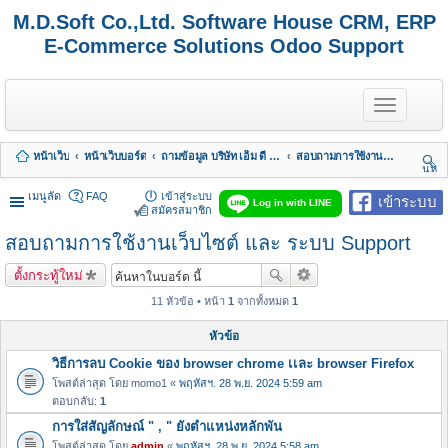
M.D.Soft Co.,Ltd. Software House CRM, ERP
E-Commerce Solutions Odoo Support
T
o
g
g
หน้าเว็บ
หน้าเว็บบอร์ด
ถามข้อมูล บริษัท เอ็ม ดี ซอฟต์ จำกัด
สอบถามการใช้งานเว็บไซต์ และ ระบบ Support
l
นห
e
า
n
เมนูลัด
FAQ
เข้าสู่ระบบ
เข้าระบบ
Log in with LINE
a
สมัครสมาชิก
v
สอบถามการใช้งานเว็บไซต์ และ ระบบ Support
i
g
a
ตั้งกระทู้ใหม่
t
i
11 หัวข้อ • หน้า
1
จากทั้งหมด
1
o
n
หัวข้อ
วิธีการลบ Cookie ของ browser chrome เเละ browser Firefox
โพสต์ล่าสุด โดย
momo1
«
พฤหัสฯ. 28 พ.ย. 2024 5:59 am
ตอบกลับ:
1
การใส่สัญลักษณ์ " , " ยังตำแหน่งหลักพัน
โพสต์ล่าสุด โดย
admin
«
พฤหัสฯ. 28 พ.ย. 2024 5:58 am