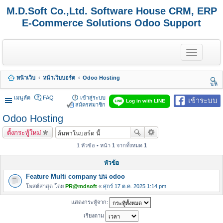
M.D.Soft Co.,Ltd. Software House CRM, ERP
E-Commerce Solutions Odoo Support
T
o
g
g
หน้าเว็บ
หน้าเว็บบอร์ด
Odoo Hosting
l
นห
e
า
n
เมนูลัด
FAQ
เข้าสู่ระบบ
เข้าระบบ
Log in with LINE
a
สมัครสมาชิก
v
Odoo Hosting
i
g
ตั้งกระทู้ใหม่
a
t
1 หัวข้อ • หน้า
1
จากทั้งหมด
1
i
o
หัวข้อ
n
Feature Multi company บน odoo
โพสต์ล่าสุด โดย
PR@mdsoft
«
ศุกร์ 17 ต.ค. 2025 1:14 pm
แสดงกระทู้จาก:
เรียงตาม