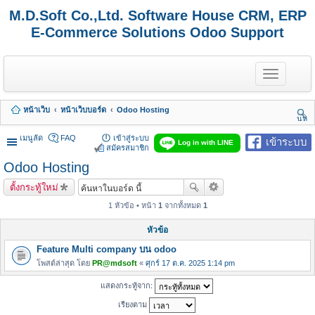
M.D.Soft Co.,Ltd. Software House CRM, ERP
E-Commerce Solutions Odoo Support
T
o
g
g
หน้าเว็บ
หน้าเว็บบอร์ด
Odoo Hosting
l
นห
e
า
n
เมนูลัด
FAQ
เข้าสู่ระบบ
เข้าระบบ
Log in with LINE
a
สมัครสมาชิก
v
Odoo Hosting
i
g
ตั้งกระทู้ใหม่
a
t
1 หัวข้อ • หน้า
1
จากทั้งหมด
1
i
o
หัวข้อ
n
Feature Multi company บน odoo
โพสต์ล่าสุด โดย
PR@mdsoft
«
ศุกร์ 17 ต.ค. 2025 1:14 pm
แสดงกระทู้จาก:
เรียงตาม