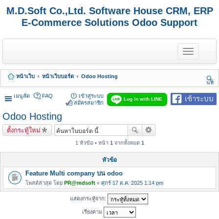
M.D.Soft Co.,Ltd. Software House CRM, ERP
E-Commerce Solutions Odoo Support
T
o
g
g
หน้าเว็บ
หน้าเว็บบอร์ด
Odoo Hosting
l
นห
e
า
n
เมนูลัด
FAQ
เข้าสู่ระบบ
เข้าระบบ
Log in with LINE
a
สมัครสมาชิก
v
Odoo Hosting
i
g
ตั้งกระทู้ใหม่
a
t
1 หัวข้อ • หน้า
1
จากทั้งหมด
1
i
o
หัวข้อ
n
Feature Multi company บน odoo
โพสต์ล่าสุด โดย
PR@mdsoft
«
ศุกร์ 17 ต.ค. 2025 1:14 pm
แสดงกระทู้จาก:
เรียงตาม