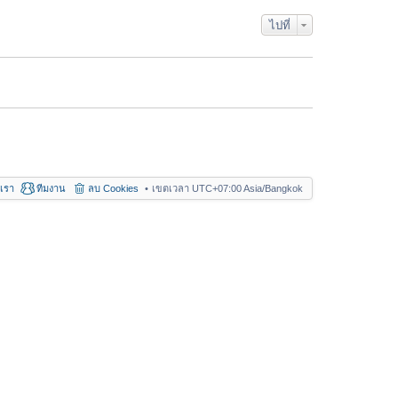
า
ม
ไปที่
ล่
า
สุ
ด
อเรา
ทีมงาน
ลบ Cookies
เขตเวลา UTC+07:00 Asia/Bangkok