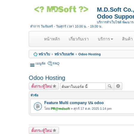
M.D.Soft Co
Odoo Suppor
บริการทำเว็บไซต์ พัฒนา
ทำการ วันจันทร์ - วันศุกร์ เวลา 10.00 น. - 19.00 น.
(
หน้าหลัก
เกี่ยวกับเรา
บริการ
สินค้า
c
u
หน้าเว็บ
หน้าเว็บบอร์ด
Odoo Hosting
r
r
เมนูลัด
FAQ
e
n
Odoo Hosting
t
ตั้งกระทู้ใหม่
)
หัวข้อ
Feature Multi company บน odoo
โดย
PR@mdsoft
» ศุกร์ 17 ต.ค. 2025 1:14 pm
ตั้งกระทู้ใหม่