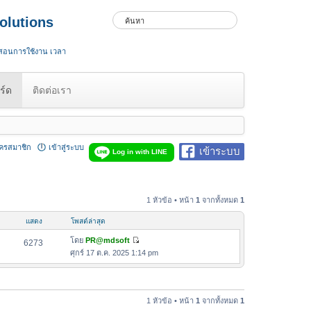
olutions
 สอนการใช้งาน เวลา
ร์ด
ติดต่อเรา
ัครสมาชิก
เข้าสู่ระบบ
เข้าระบบ
Log in with LINE
1 หัวข้อ • หน้า
1
จากทั้งหมด
1
แสดง
โพสต์ล่าสุด
โดย
PR@mdsoft
6273
ดู
ศุกร์ 17 ต.ค. 2025 1:14 pm
ข้
อ
ค
ว
1 หัวข้อ • หน้า
1
จากทั้งหมด
1