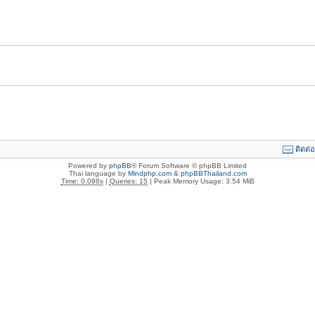
ติดต่
Powered by
phpBB
® Forum Software © phpBB Limited
Thai language by
Mindphp.com
&
phpBBThailand.com
Time: 0.098s
|
Queries: 15
| Peak Memory Usage: 3.54 MiB