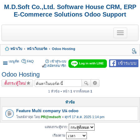
M.D.Soft Co.,Ltd. Software House CRM, ERP
E-Commerce Solutions Odoo Support
T
o
g
g
หน้าเว็บ
หน้าเว็บบอร์ด
Odoo Hosting
l
นห
e
า
n
เมนูลัด
FAQ
เข้าสู่ระบบ
เข้าระบบ
Log in with LINE
a
สมัครสมาชิก
v
Odoo Hosting
i
g
ตั้งกระทู้ใหม่
a
t
1 หัวข้อ • หน้า
1
จากทั้งหมด
1
i
o
หัวข้อ
n
Feature Multi company บน odoo
โพสต์ล่าสุด โดย
PR@mdsoft
«
ศุกร์ 17 ต.ค. 2025 1:14 pm
แสดงกระทู้จาก:
เรียงตาม