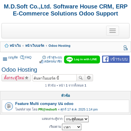
M.D.Soft Co.,Ltd. Software House CRM, ERP
E-Commerce Solutions Odoo Support
T
o
g
g
หน้าเว็บ
หน้าเว็บบอร์ด
Odoo Hosting
l
นห
e
า
n
เมนูลัด
FAQ
เข้าสู่ระบบ
เข้าระบบ
Log in with LINE
a
สมัครสมาชิก
v
Odoo Hosting
i
g
ตั้งกระทู้ใหม่
a
t
1 หัวข้อ • หน้า
1
จากทั้งหมด
1
i
o
หัวข้อ
n
Feature Multi company บน odoo
โพสต์ล่าสุด โดย
PR@mdsoft
«
ศุกร์ 17 ต.ค. 2025 1:14 pm
แสดงกระทู้จาก:
เรียงตาม