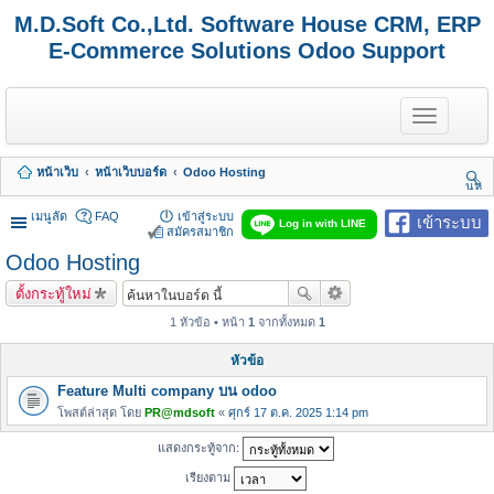
M.D.Soft Co.,Ltd. Software House CRM, ERP
E-Commerce Solutions Odoo Support
T
o
g
g
หน้าเว็บ
หน้าเว็บบอร์ด
Odoo Hosting
l
นห
e
า
n
เมนูลัด
FAQ
เข้าสู่ระบบ
เข้าระบบ
Log in with LINE
a
สมัครสมาชิก
v
Odoo Hosting
i
g
ตั้งกระทู้ใหม่
a
t
1 หัวข้อ • หน้า
1
จากทั้งหมด
1
i
o
หัวข้อ
n
Feature Multi company บน odoo
โพสต์ล่าสุด โดย
PR@mdsoft
«
ศุกร์ 17 ต.ค. 2025 1:14 pm
แสดงกระทู้จาก:
เรียงตาม