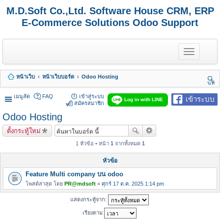
M.D.Soft Co.,Ltd. Software House CRM, ERP
E-Commerce Solutions Odoo Support
T
o
g
g
หน้าเว็บ
หน้าเว็บบอร์ด
Odoo Hosting
l
นห
e
า
n
เมนูลัด
FAQ
เข้าสู่ระบบ
เข้าระบบ
Log in with LINE
a
สมัครสมาชิก
v
Odoo Hosting
i
g
ตั้งกระทู้ใหม่
a
t
1 หัวข้อ • หน้า
1
จากทั้งหมด
1
i
o
หัวข้อ
n
Feature Multi company บน odoo
โพสต์ล่าสุด โดย
PR@mdsoft
«
ศุกร์ 17 ต.ค. 2025 1:14 pm
แสดงกระทู้จาก:
เรียงตาม