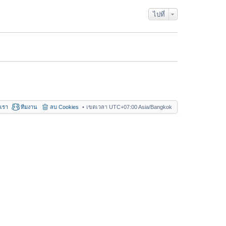
า
ม
ไปที่
ล่
า
สุ
ด
อเรา
ทีมงาน
ลบ Cookies
เขตเวลา UTC+07:00 Asia/Bangkok