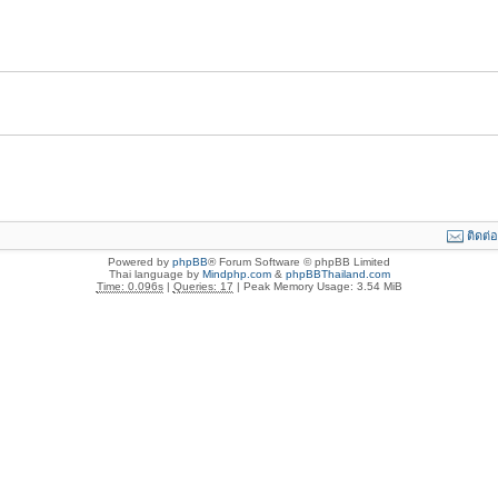
ติดต่
Powered by
phpBB
® Forum Software © phpBB Limited
Thai language by
Mindphp.com
&
phpBBThailand.com
Time: 0.096s
|
Queries: 17
| Peak Memory Usage: 3.54 MiB