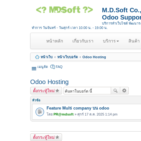
M.D.Soft Co
Odoo Suppor
บริการทำเว็บไซต์ พัฒนา
ทำการ วันจันทร์ - วันศุกร์ เวลา 10.00 น. - 19.00 น.
(
หน้าหลัก
เกี่ยวกับเรา
บริการ
สินค้า
c
u
หน้าเว็บ
หน้าเว็บบอร์ด
Odoo Hosting
r
r
เมนูลัด
FAQ
e
n
Odoo Hosting
t
ตั้งกระทู้ใหม่
)
หัวข้อ
Feature Multi company บน odoo
โดย
PR@mdsoft
» ศุกร์ 17 ต.ค. 2025 1:14 pm
ตั้งกระทู้ใหม่