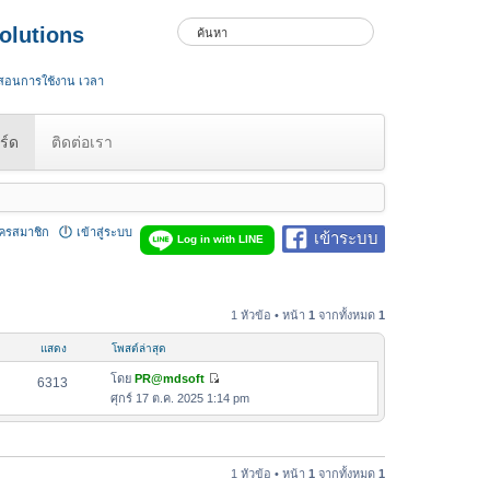
olutions
 สอนการใช้งาน เวลา
ร์ด
ติดต่อเรา
ัครสมาชิก
เข้าสู่ระบบ
เข้าระบบ
Log in with LINE
1 หัวข้อ • หน้า
1
จากทั้งหมด
1
แสดง
โพสต์ล่าสุด
โดย
PR@mdsoft
6313
ดู
ศุกร์ 17 ต.ค. 2025 1:14 pm
ข้
อ
ค
ว
1 หัวข้อ • หน้า
1
จากทั้งหมด
1