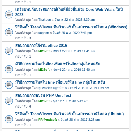
ตอบกลับ:
1
เตรียมพบกับประสบการณ์เว็บที่ดียิ่งขึ้นด้วย Core Web Vitals ในปี
2023
โพสต์ล่าสุด โดย
Thakoon
«
อังคาร 22 ส.ค. 2023 8:39 am
วิธีติดตั้ง TeamViewer ทีมวิวเวอร์ ตั้งแต่การดาวน์โหลด (Windows)
โพสต์ล่าสุด โดย
support
«
จันทร์ 25 พ.ค. 2020 7:41 pm
ตอบกลับ:
3
สอบถามการใช้งาน office 2016
โพสต์ล่าสุด โดย
MDSoft
«
จันทร์ 22 เม.ย. 2019 11:41 am
ตอบกลับ:
1
มีวิธีการรวมโพสในlineเพื่อแชร์ในlineกลุ่มไหมครับ
โพสต์ล่าสุด โดย
MDSoft
«
จันทร์ 22 เม.ย. 2019 11:40 am
ตอบกลับ:
1
มีวิธีการรวมโพสใน line เพื่อแชร์ใน line กลุ่มไหมครับ
โพสต์ล่าสุด โดย
สุเฑพ/วังสฆบูรณ์218
«
เสาร์ 20 เม.ย. 2019 1:39 pm
สอบถามการอบรม PHP Unit Test
โพสต์ล่าสุด โดย
MDSoft
«
พุธ 12 ก.ย. 2018 5:42 am
ตอบกลับ:
6
วิธีติดตั้ง TeamViewer ทีมวิวเวอร์ ตั้งแต่การดาวน์โหลด (Ubuntu)
โพสต์ล่าสุด โดย
PR@mdsoft
«
จันทร์ 28 ส.ค. 2017 3:23 pm
ตอบกลับ:
1