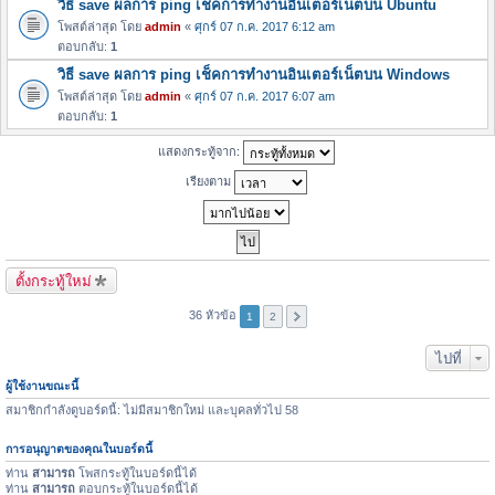
วิธี save ผลการ ping เช็คการทำงานอินเตอร์เน็ตบน Ubuntu
โพสต์ล่าสุด โดย
admin
«
ศุกร์ 07 ก.ค. 2017 6:12 am
ตอบกลับ:
1
วิธี save ผลการ ping เช็คการทำงานอินเตอร์เน็ตบน Windows
โพสต์ล่าสุด โดย
admin
«
ศุกร์ 07 ก.ค. 2017 6:07 am
ตอบกลับ:
1
แสดงกระทู้จาก:
เรียงตาม
ตั้งกระทู้ใหม่
36 หัวข้อ
1
2
ไปที่
ผู้ใช้งานขณะนี้
สมาชิกกำลังดูบอร์ดนี้: ไม่มีสมาชิกใหม่ และบุคลทั่วไป 58
การอนุญาตของคุณในบอร์ดนี้
ท่าน
สามารถ
โพสกระทู้ในบอร์ดนี้ได้
ท่าน
สามารถ
ตอบกระทู้ในบอร์ดนี้ได้