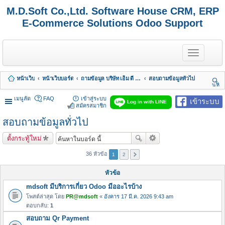
M.D.Soft Co.,Ltd. Software House CRM, ERP
E-Commerce Solutions Odoo Support
T
o
g
g
หน้าเว็บ
หน้าเว็บบอร์ด
ถามข้อมูล บริษัท เอ็ม ดี ซอฟต์ จำกัด
สอบถามข้อมูลทั่วไป
l
นห
e
า
n
เมนูลัด
FAQ
เข้าสู่ระบบ
เข้าระบบ
Log in with LINE
a
สมัครสมาชิก
v
สอบถามข้อมูลทั่วไป
i
g
a
ตั้งกระทู้ใหม่
t
i
36 หัวข้อ
1
2
o
n
หัวข้อ
mdsoft มีบริการเกี่ยว Odoo มีออะไรบ้าง
โพสต์ล่าสุด โดย
PR@mdsoft
«
อังคาร 17 มี.ค. 2026 9:43 am
ตอบกลับ:
1
สอบถาม Qr Payment