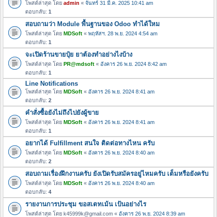
โพสต์ล่าสุด โดย
admin
«
จันทร์ 31 มี.ค. 2025 10:41 am
ตอบกลับ:
1
สอบถามว่า Module พื้นฐานของ Odoo ทำได้ใหม
โพสต์ล่าสุด โดย
MDSoft
«
พฤหัสฯ. 28 พ.ย. 2024 4:54 am
ตอบกลับ:
1
จะเปิดร้านขายปุ๋ย ยาต้องทำอย่างไงบ้าง
โพสต์ล่าสุด โดย
PR@mdsoft
«
อังคาร 26 พ.ย. 2024 8:42 am
ตอบกลับ:
1
Line Notifications
โพสต์ล่าสุด โดย
MDSoft
«
อังคาร 26 พ.ย. 2024 8:41 am
ตอบกลับ:
2
คำสั่งซื้อยังไม่ถึงไปยังผู้ขาย
โพสต์ล่าสุด โดย
MDSoft
«
อังคาร 26 พ.ย. 2024 8:41 am
ตอบกลับ:
1
อยากได้ Fulfillment สนใจ ติดต่อทางไหน ครับ
โพสต์ล่าสุด โดย
MDSoft
«
อังคาร 26 พ.ย. 2024 8:40 am
ตอบกลับ:
2
สอบถามเรื่องฝึกงานครับ ยังเปิดรับสมัครอยู่ไหมครับ เต็มหรือยังครับ
โพสต์ล่าสุด โดย
MDSoft
«
อังคาร 26 พ.ย. 2024 8:40 am
ตอบกลับ:
4
รายงานการประชุม ขอสเตทเม้น เป้นอย่างไร
โพสต์ล่าสุด โดย
k45999k@gmail.com
«
อังคาร 26 พ.ย. 2024 8:39 am