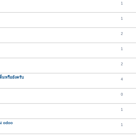
1
1
2
1
2
ต็มหรือยังครับ
4
0
1
รม odoo
1