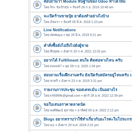
สอบถามว่า Module พื้นฐานของ Odoo ทำได้ใหม
โดย
จิระ ชนรักสุข
» จันทร์ 26 ก.ย. 2016 10:48 am
จะเปิดร้านขายปุ๋ย ยาต้องทำอย่างไงบ้าง
โดย
อัจฉรา
» จันทร์ 05 มี.ค. 2018 1:23 pm
Line Notifications
โดย
Athittaya
» พุธ 26 มิ.ย. 2019 9:21 am
คำสั่งซื้อยังไม่ถึงไปยังผู้ขาย
โดย
พีรยุทธ
» อังคาร 20 ก.ค. 2021 12:02 pm
อยากได้ Fulfillment สนใจ ติดต่อทางไหน ครับ
โดย
tnnnn67
» พุธ 09 ก.ย. 2020 1:04 pm
สอบถามเรื่องฝึกงานครับ ยังเปิดรับสมัครอยู่ไหมครับ เ
โดย
ชาตรี
» อังคาร 23 ก.ค. 2019 3:31 pm
รายงานการประชุม ขอสเตทเม้น เป้นอย่างไร
โดย
k45999k@gmail.com
» ศุกร์ 28 ม.ค. 2022 12:39 pm
ขอใบเสนอราคาตลาดนัด
โดย
พงศ์พัฒน์ ตุลาชม
» อาทิตย์ 09 ม.ค. 2022 2:12 pm
Blogs อยากทราบว่าใช้ทำเกี่ยวกับอะไรค่ะในโปรแก
โดย
to1
» อังคาร 29 พ.ค. 2018 2:41 pm