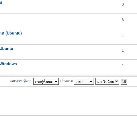
ับ
0
6
โหลด (Ubuntu)
1
 Ubuntu
1
น Windows
1
แสดงกระทู้จาก:
เรียงตาม