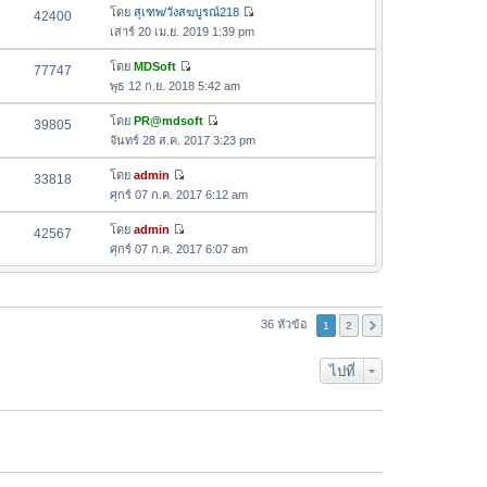
ล่
ด
อ
โดย
สุเฑพ/วังสฆบูรณ์218
42400
า
า
ดู
ค
เสาร์ 20 เม.ย. 2019 1:39 pm
ม
สุ
ข้
ว
ล่
ด
อ
โดย
MDSoft
77747
า
า
ดู
ค
พุธ 12 ก.ย. 2018 5:42 am
ม
สุ
ข้
ว
ล่
ด
อ
โดย
PR@mdsoft
39805
า
า
ดู
ค
จันทร์ 28 ส.ค. 2017 3:23 pm
ม
สุ
ข้
ว
ล่
ด
อ
โดย
admin
33818
า
า
ดู
ค
ศุกร์ 07 ก.ค. 2017 6:12 am
ม
สุ
ข้
ว
ล่
ด
อ
โดย
admin
42567
า
า
ดู
ค
ศุกร์ 07 ก.ค. 2017 6:07 am
ม
สุ
ข้
ว
ล่
ด
อ
า
า
ค
ม
สุ
ว
36 หัวข้อ
ล่
1
2
ด
า
า
ม
สุ
ไปที่
ล่
ด
า
สุ
ด