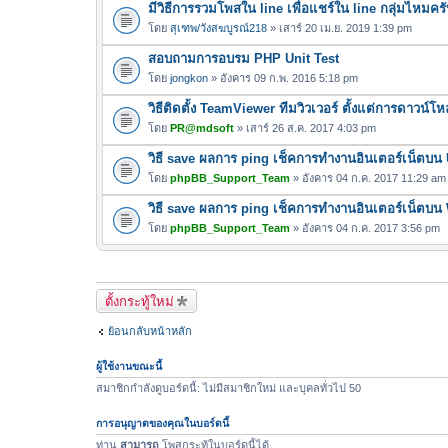
มีวิธีการรวมโพสใน line เพื่อแชร์ใน line กลุ่มไหมคร
ฟ
ล์
โดย
สุเฑพ/วังสฆบูรณ์218
» เสาร์ 20 เม.ย. 2019 1:39 pm
แ
สอบถามการอบรม PHP Unit Test
น
โดย
jongkon
» อังคาร 09 ก.พ. 2016 5:18 pm
บ
วิธีติดตั้ง TeamViewer ทีมวิวเวอร์ ตั้งแต่การดาวน์
โดย
PR@mdsoft
» เสาร์ 26 ส.ค. 2017 4:03 pm
วิธี save ผลการ ping เช็คการทำงานอินเตอร์เน็ตบน
โดย
phpBB_Support_Team
» อังคาร 04 ก.ค. 2017 11:29 am
วิธี save ผลการ ping เช็คการทำงานอินเตอร์เน็ตบ
โดย
phpBB_Support_Team
» อังคาร 04 ก.ค. 2017 3:56 pm
ตั้งกระทู้ใหม่
ย้อนกลับหน้าหลัก
ผู้ใช้งานขณะนี้
สมาชิกกำลังดูบอร์ดนี้: ไม่มีสมาชิกใหม่ และบุคลทั่วไป 50
การอนุญาตของคุณในบอร์ดนี้
ท่าน
สามารถ
โพสกระทู้ในบอร์ดนี้ได้