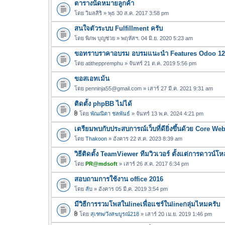
ตารางนัดหมายลูกค้า
โดย
วิมลสิริ
» พุธ 30 ส.ค. 2017 3:58 pm
สนใจตัวระบบ Fulfillment ครับ
โดย
พิภพ บุญช่วย
» พฤหัสฯ. 04 มิ.ย. 2020 5:23 am
ขอทราบราคาอบรม อบรมแนะนำ Features Odoo 12 
โดย
atitheppremphu
» จันทร์ 21 ต.ค. 2019 5:56 pm
ขอสเอทเม้น
โดย
penninja55@gmail.com
» เสาร์ 27 มี.ค. 2021 9:31 am
ติดตั้ง phpBB ไม่ได้
โดย
พัณณิตา ชลพันธ์
» จันทร์ 13 พ.ค. 2024 4:21 pm
ไ
เตรียมพบกับประสบการณ์เว็บที่ดียิ่งขึ้นด้วย Core Web
ฟ
ล์
โดย
Thakoon
» อังคาร 22 ส.ค. 2023 8:39 am
แ
วิธีติดตั้ง TeamViewer ทีมวิวเวอร์ ตั้งแต่การดาวน์
น
โดย
PR@mdsoft
» เสาร์ 26 ส.ค. 2017 6:34 pm
บ
สอบถามการใช้งาน office 2016
โดย
ลับ
» อังคาร 05 มี.ค. 2019 3:54 pm
มีวิธีการรวมโพสในlineเพื่อแชร์ในlineกลุ่มไหมครับ
โดย
สุเฑพ/วังสฆบูรณ์218
» เสาร์ 20 เม.ย. 2019 1:46 pm
ไ