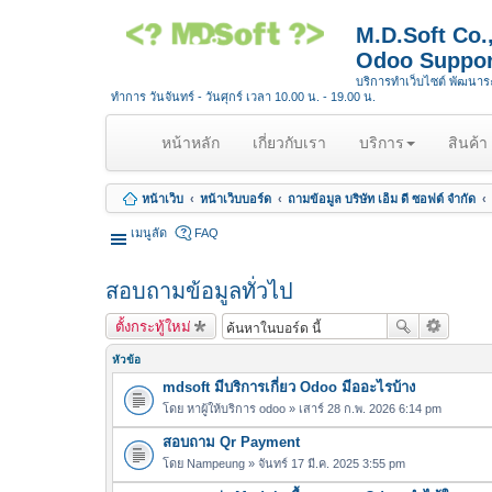
M.D.Soft Co
Odoo Suppor
บริการทำเว็บไซต์ พัฒนา
ทำการ วันจันทร์ - วันศุกร์ เวลา 10.00 น. - 19.00 น.
(
หน้าหลัก
เกี่ยวกับเรา
บริการ
สินค้า
c
u
หน้าเว็บ
หน้าเว็บบอร์ด
ถามข้อมูล บริษัท เอ็ม ดี ซอฟต์ จำกัด
r
r
เมนูลัด
FAQ
e
n
สอบถามข้อมูลทั่วไป
t
)
ตั้งกระทู้ใหม่
หัวข้อ
mdsoft มีบริการเกี่ยว Odoo มีออะไรบ้าง
โดย
หาผู้ให้บริการ odoo
» เสาร์ 28 ก.พ. 2026 6:14 pm
สอบถาม Qr Payment
โดย
Nampeung
» จันทร์ 17 มี.ค. 2025 3:55 pm