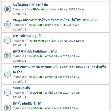
ขอใบเสนอราคาตลาดนัด
โพสต์ล่าสุด โดย
PR@mdsoft
«
อังคาร 26 พ.ย. 2024 8:39 am
ตอบกลับ:
1
Blogs อยากทราบว่าใช้ทำเกี่ยวกับอะไรค่ะในโปรแกรม odoo
โพสต์ล่าสุด โดย
MDSoft
«
อังคาร 26 พ.ย. 2024 8:39 am
ตอบกลับ:
1
ตารางนัดหมายลูกค้า
โพสต์ล่าสุด โดย
PR@mdsoft
«
อังคาร 26 พ.ย. 2024 8:38 am
ตอบกลับ:
1
สนใจตัวระบบ Fulfillment ครับ
โพสต์ล่าสุด โดย
MDSoft
«
อาทิตย์ 24 พ.ย. 2024 4:14 am
ตอบกลับ:
1
ขอทราบราคาอบรม อบรมแนะนำ Features Odoo 12 ERP สำหรับ
องค์กร
โพสต์ล่าสุด โดย
MDSoft
«
อาทิตย์ 24 พ.ย. 2024 4:14 am
ตอบกลับ:
1
ขอสเอทเม้น
โพสต์ล่าสุด โดย
MDSoft
«
อาทิตย์ 24 พ.ย. 2024 4:14 am
ตอบกลับ:
1
ติดตั้ง phpBB ไม่ได้
โพสต์ล่าสุด โดย
MDSoft
«
อังคาร 14 พ.ค. 2024 7:00 am