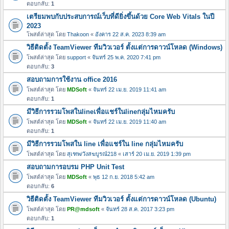
ตอบกลับ:
1
เตรียมพบกับประสบการณ์เว็บที่ดียิ่งขึ้นด้วย Core Web Vitals ในปี
2023
โพสต์ล่าสุด โดย
Thakoon
«
อังคาร 22 ส.ค. 2023 8:39 am
วิธีติดตั้ง TeamViewer ทีมวิวเวอร์ ตั้งแต่การดาวน์โหลด (Windows)
โพสต์ล่าสุด โดย
support
«
จันทร์ 25 พ.ค. 2020 7:41 pm
ตอบกลับ:
3
สอบถามการใช้งาน office 2016
โพสต์ล่าสุด โดย
MDSoft
«
จันทร์ 22 เม.ย. 2019 11:41 am
ตอบกลับ:
1
มีวิธีการรวมโพสในlineเพื่อแชร์ในlineกลุ่มไหมครับ
โพสต์ล่าสุด โดย
MDSoft
«
จันทร์ 22 เม.ย. 2019 11:40 am
ตอบกลับ:
1
มีวิธีการรวมโพสใน line เพื่อแชร์ใน line กลุ่มไหมครับ
โพสต์ล่าสุด โดย
สุเฑพ/วังสฆบูรณ์218
«
เสาร์ 20 เม.ย. 2019 1:39 pm
สอบถามการอบรม PHP Unit Test
โพสต์ล่าสุด โดย
MDSoft
«
พุธ 12 ก.ย. 2018 5:42 am
ตอบกลับ:
6
วิธีติดตั้ง TeamViewer ทีมวิวเวอร์ ตั้งแต่การดาวน์โหลด (Ubuntu)
โพสต์ล่าสุด โดย
PR@mdsoft
«
จันทร์ 28 ส.ค. 2017 3:23 pm
ตอบกลับ:
1