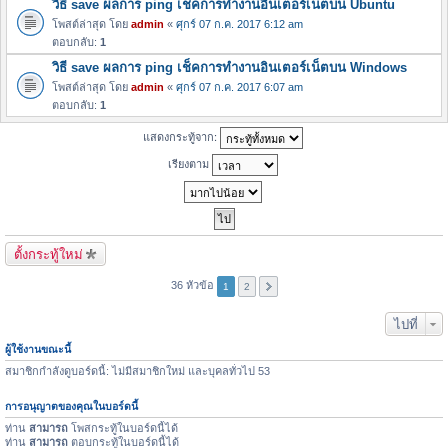
วิธี save ผลการ ping เช็คการทำงานอินเตอร์เน็ตบน Ubuntu
โพสต์ล่าสุด โดย
admin
«
ศุกร์ 07 ก.ค. 2017 6:12 am
ตอบกลับ:
1
วิธี save ผลการ ping เช็คการทำงานอินเตอร์เน็ตบน Windows
โพสต์ล่าสุด โดย
admin
«
ศุกร์ 07 ก.ค. 2017 6:07 am
ตอบกลับ:
1
แสดงกระทู้จาก:
เรียงตาม
ตั้งกระทู้ใหม่
36 หัวข้อ
1
2
ไปที่
ผู้ใช้งานขณะนี้
สมาชิกกำลังดูบอร์ดนี้: ไม่มีสมาชิกใหม่ และบุคลทั่วไป 53
การอนุญาตของคุณในบอร์ดนี้
ท่าน
สามารถ
โพสกระทู้ในบอร์ดนี้ได้
ท่าน
สามารถ
ตอบกระทู้ในบอร์ดนี้ได้