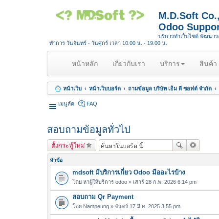
M.D.Soft Co
Odoo Suppor
บริการทำเว็บไซต์ พัฒนา
ทำการ วันจันทร์ - วันศุกร์ เวลา 10.00 น. - 19.00 น.
(
หน้าหลัก
เกี่ยวกับเรา
บริการ
สินค้า
c
u
หน้าเว็บ
หน้าเว็บบอร์ด
ถามข้อมูล บริษัท เอ็ม ดี ซอฟต์ จำกัด
r
r
เมนูลัด
FAQ
e
n
สอบถามข้อมูลทั่วไป
t
)
ตั้งกระทู้ใหม่
หัวข้อ
mdsoft มีบริการเกี่ยว Odoo มีออะไรบ้าง
โดย
หาผู้ให้บริการ odoo
» เสาร์ 28 ก.พ. 2026 6:14 pm
สอบถาม Qr Payment
โดย
Nampeung
» จันทร์ 17 มี.ค. 2025 3:55 pm