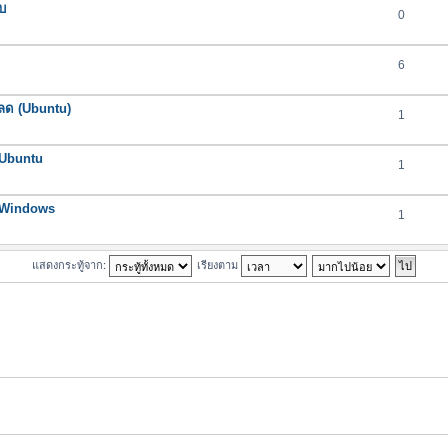
ับ
0
6
โหลด (Ubuntu)
1
 Ubuntu
1
น Windows
1
แสดงกระทู้จาก:
เรียงตาม