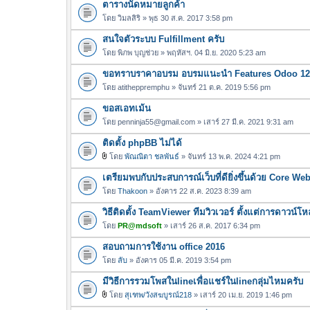
ตารางนัดหมายลูกค้า
โดย
วิมลสิริ
» พุธ 30 ส.ค. 2017 3:58 pm
สนใจตัวระบบ Fulfillment ครับ
โดย
พิภพ บุญช่วย
» พฤหัสฯ. 04 มิ.ย. 2020 5:23 am
ขอทราบราคาอบรม อบรมแนะนำ Features Odoo 12 
โดย
atitheppremphu
» จันทร์ 21 ต.ค. 2019 5:56 pm
ขอสเอทเม้น
โดย
penninja55@gmail.com
» เสาร์ 27 มี.ค. 2021 9:31 am
ติดตั้ง phpBB ไม่ได้
โดย
พัณณิตา ชลพันธ์
» จันทร์ 13 พ.ค. 2024 4:21 pm
ไ
เตรียมพบกับประสบการณ์เว็บที่ดียิ่งขึ้นด้วย Core Web
ฟ
ล์
โดย
Thakoon
» อังคาร 22 ส.ค. 2023 8:39 am
แ
วิธีติดตั้ง TeamViewer ทีมวิวเวอร์ ตั้งแต่การดาวน์
น
โดย
PR@mdsoft
» เสาร์ 26 ส.ค. 2017 6:34 pm
บ
สอบถามการใช้งาน office 2016
โดย
ลับ
» อังคาร 05 มี.ค. 2019 3:54 pm
มีวิธีการรวมโพสในlineเพื่อแชร์ในlineกลุ่มไหมครับ
โดย
สุเฑพ/วังสฆบูรณ์218
» เสาร์ 20 เม.ย. 2019 1:46 pm
ไ