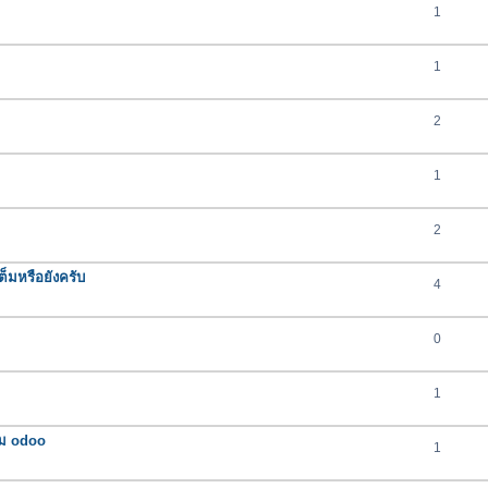
1
1
2
1
2
ต็มหรือยังครับ
4
0
1
รม odoo
1