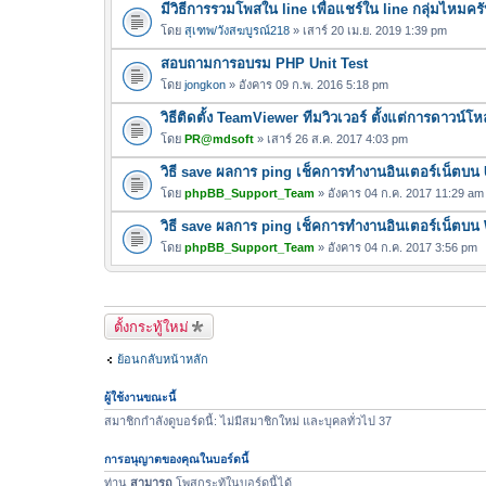
มีวิธีการรวมโพสใน line เพื่อแชร์ใน line กลุ่มไหมคร
ฟ
ล์
โดย
สุเฑพ/วังสฆบูรณ์218
» เสาร์ 20 เม.ย. 2019 1:39 pm
แ
สอบถามการอบรม PHP Unit Test
น
โดย
jongkon
» อังคาร 09 ก.พ. 2016 5:18 pm
บ
วิธีติดตั้ง TeamViewer ทีมวิวเวอร์ ตั้งแต่การดาวน์
โดย
PR@mdsoft
» เสาร์ 26 ส.ค. 2017 4:03 pm
วิธี save ผลการ ping เช็คการทำงานอินเตอร์เน็ตบน
โดย
phpBB_Support_Team
» อังคาร 04 ก.ค. 2017 11:29 am
วิธี save ผลการ ping เช็คการทำงานอินเตอร์เน็ตบ
โดย
phpBB_Support_Team
» อังคาร 04 ก.ค. 2017 3:56 pm
ตั้งกระทู้ใหม่
ย้อนกลับหน้าหลัก
ผู้ใช้งานขณะนี้
สมาชิกกำลังดูบอร์ดนี้: ไม่มีสมาชิกใหม่ และบุคลทั่วไป 37
การอนุญาตของคุณในบอร์ดนี้
ท่าน
สามารถ
โพสกระทู้ในบอร์ดนี้ได้