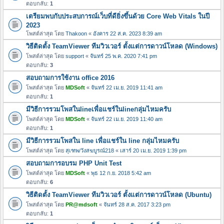
ตอบกลับ:
1
เตรียมพบกับประสบการณ์เว็บที่ดียิ่งขึ้นด้วย Core Web Vitals ในปี
2023
โพสต์ล่าสุด โดย
Thakoon
«
อังคาร 22 ส.ค. 2023 8:39 am
วิธีติดตั้ง TeamViewer ทีมวิวเวอร์ ตั้งแต่การดาวน์โหลด (Windows)
โพสต์ล่าสุด โดย
support
«
จันทร์ 25 พ.ค. 2020 7:41 pm
ตอบกลับ:
3
สอบถามการใช้งาน office 2016
โพสต์ล่าสุด โดย
MDSoft
«
จันทร์ 22 เม.ย. 2019 11:41 am
ตอบกลับ:
1
มีวิธีการรวมโพสในlineเพื่อแชร์ในlineกลุ่มไหมครับ
โพสต์ล่าสุด โดย
MDSoft
«
จันทร์ 22 เม.ย. 2019 11:40 am
ตอบกลับ:
1
มีวิธีการรวมโพสใน line เพื่อแชร์ใน line กลุ่มไหมครับ
โพสต์ล่าสุด โดย
สุเฑพ/วังสฆบูรณ์218
«
เสาร์ 20 เม.ย. 2019 1:39 pm
สอบถามการอบรม PHP Unit Test
โพสต์ล่าสุด โดย
MDSoft
«
พุธ 12 ก.ย. 2018 5:42 am
ตอบกลับ:
6
วิธีติดตั้ง TeamViewer ทีมวิวเวอร์ ตั้งแต่การดาวน์โหลด (Ubuntu)
โพสต์ล่าสุด โดย
PR@mdsoft
«
จันทร์ 28 ส.ค. 2017 3:23 pm
ตอบกลับ:
1