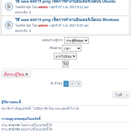
วิธี save ผลการ ping เช็คการทำงานอินเตอร์เน็ตบน Ubuntu
โพสต์ล่าสุด โดย
admin
«
ศุกร์ 07 ก.ค. 2017 6:12 am
ตอบกลับ:
1
วิธี save ผลการ ping เช็คการทำงานอินเตอร์เน็ตบน Windows
โพสต์ล่าสุด โดย
admin
«
ศุกร์ 07 ก.ค. 2017 6:07 am
ตอบกลับ:
1
แสดงกระทู้จาก:
เรียงตาม
ตั้งกระทู้ใหม่
36 หัวข้อ
1
2
ไปที่
ผู้ใช้งานขณะนี้
สมาชิกกำลังดูบอร์ดนี้: ไม่มีสมาชิกใหม่ และบุคลทั่วไป 46
การอนุญาตของคุณในบอร์ดนี้
ท่าน
สามารถ
โพสกระทู้ในบอร์ดนี้ได้
ท่าน
สามารถ
ตอบกระทู้ในบอร์ดนี้ได้