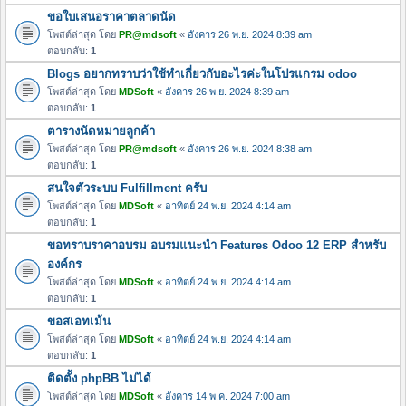
ขอใบเสนอราคาตลาดนัด
โพสต์ล่าสุด โดย
PR@mdsoft
«
อังคาร 26 พ.ย. 2024 8:39 am
ตอบกลับ:
1
Blogs อยากทราบว่าใช้ทำเกี่ยวกับอะไรค่ะในโปรแกรม odoo
โพสต์ล่าสุด โดย
MDSoft
«
อังคาร 26 พ.ย. 2024 8:39 am
ตอบกลับ:
1
ตารางนัดหมายลูกค้า
โพสต์ล่าสุด โดย
PR@mdsoft
«
อังคาร 26 พ.ย. 2024 8:38 am
ตอบกลับ:
1
สนใจตัวระบบ Fulfillment ครับ
โพสต์ล่าสุด โดย
MDSoft
«
อาทิตย์ 24 พ.ย. 2024 4:14 am
ตอบกลับ:
1
ขอทราบราคาอบรม อบรมแนะนำ Features Odoo 12 ERP สำหรับ
องค์กร
โพสต์ล่าสุด โดย
MDSoft
«
อาทิตย์ 24 พ.ย. 2024 4:14 am
ตอบกลับ:
1
ขอสเอทเม้น
โพสต์ล่าสุด โดย
MDSoft
«
อาทิตย์ 24 พ.ย. 2024 4:14 am
ตอบกลับ:
1
ติดตั้ง phpBB ไม่ได้
โพสต์ล่าสุด โดย
MDSoft
«
อังคาร 14 พ.ค. 2024 7:00 am