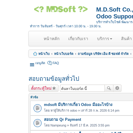
M.D.Soft Co
Odoo Suppor
บริการทำเว็บไซต์ พัฒนา
ทำการ วันจันทร์ - วันศุกร์ เวลา 10.00 น. - 19.00 น.
(
หน้าหลัก
เกี่ยวกับเรา
บริการ
สินค้า
c
u
หน้าเว็บ
หน้าเว็บบอร์ด
ถามข้อมูล บริษัท เอ็ม ดี ซอฟต์ จำกัด
r
r
เมนูลัด
FAQ
e
n
สอบถามข้อมูลทั่วไป
t
)
ตั้งกระทู้ใหม่
หัวข้อ
mdsoft มีบริการเกี่ยว Odoo มีออะไรบ้าง
โดย
หาผู้ให้บริการ odoo
» เสาร์ 28 ก.พ. 2026 6:14 pm
สอบถาม Qr Payment
โดย
Nampeung
» จันทร์ 17 มี.ค. 2025 3:55 pm