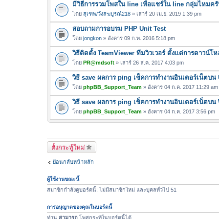
มีวิธีการรวมโพสใน line เพื่อแชร์ใน line กลุ่มไหมคร
ฟ
ล์
โดย
สุเฑพ/วังสฆบูรณ์218
» เสาร์ 20 เม.ย. 2019 1:39 pm
แ
สอบถามการอบรม PHP Unit Test
น
โดย
jongkon
» อังคาร 09 ก.พ. 2016 5:18 pm
บ
วิธีติดตั้ง TeamViewer ทีมวิวเวอร์ ตั้งแต่การดาวน์
โดย
PR@mdsoft
» เสาร์ 26 ส.ค. 2017 4:03 pm
วิธี save ผลการ ping เช็คการทำงานอินเตอร์เน็ตบน
โดย
phpBB_Support_Team
» อังคาร 04 ก.ค. 2017 11:29 am
วิธี save ผลการ ping เช็คการทำงานอินเตอร์เน็ตบ
โดย
phpBB_Support_Team
» อังคาร 04 ก.ค. 2017 3:56 pm
ตั้งกระทู้ใหม่
ย้อนกลับหน้าหลัก
ผู้ใช้งานขณะนี้
สมาชิกกำลังดูบอร์ดนี้: ไม่มีสมาชิกใหม่ และบุคลทั่วไป 51
การอนุญาตของคุณในบอร์ดนี้
ท่าน
สามารถ
โพสกระทู้ในบอร์ดนี้ได้