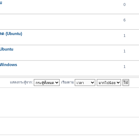
ับ
0
6
โหลด (Ubuntu)
1
 Ubuntu
1
น Windows
1
แสดงกระทู้จาก:
เรียงตาม