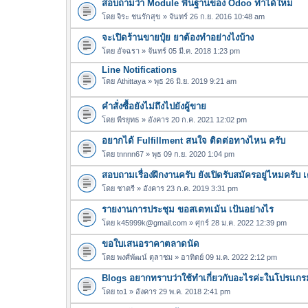
สอบถามว่า Module พื้นฐานของ Odoo ทำได้ใหม
โดย
จิระ ชนรักสุข
» จันทร์ 26 ก.ย. 2016 10:48 am
จะเปิดร้านขายปุ๋ย ยาต้องทำอย่างไงบ้าง
โดย
อัจฉรา
» จันทร์ 05 มี.ค. 2018 1:23 pm
Line Notifications
โดย
Athittaya
» พุธ 26 มิ.ย. 2019 9:21 am
คำสั่งซื้อยังไม่ถึงไปยังผู้ขาย
โดย
พีรยุทธ
» อังคาร 20 ก.ค. 2021 12:02 pm
อยากได้ Fulfillment สนใจ ติดต่อทางไหน ครับ
โดย
tnnnn67
» พุธ 09 ก.ย. 2020 1:04 pm
สอบถามเรื่องฝึกงานครับ ยังเปิดรับสมัครอยู่ไหมครับ เ
โดย
ชาตรี
» อังคาร 23 ก.ค. 2019 3:31 pm
รายงานการประชุม ขอสเตทเม้น เป้นอย่างไร
โดย
k45999k@gmail.com
» ศุกร์ 28 ม.ค. 2022 12:39 pm
ขอใบเสนอราคาตลาดนัด
โดย
พงศ์พัฒน์ ตุลาชม
» อาทิตย์ 09 ม.ค. 2022 2:12 pm
Blogs อยากทราบว่าใช้ทำเกี่ยวกับอะไรค่ะในโปรแก
โดย
to1
» อังคาร 29 พ.ค. 2018 2:41 pm