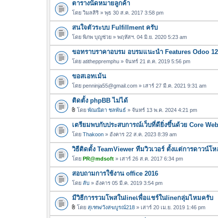
ตารางนัดหมายลูกค้า
โดย
วิมลสิริ
» พุธ 30 ส.ค. 2017 3:58 pm
สนใจตัวระบบ Fulfillment ครับ
โดย
พิภพ บุญช่วย
» พฤหัสฯ. 04 มิ.ย. 2020 5:23 am
ขอทราบราคาอบรม อบรมแนะนำ Features Odoo 12 
โดย
atitheppremphu
» จันทร์ 21 ต.ค. 2019 5:56 pm
ขอสเอทเม้น
โดย
penninja55@gmail.com
» เสาร์ 27 มี.ค. 2021 9:31 am
ติดตั้ง phpBB ไม่ได้
โดย
พัณณิตา ชลพันธ์
» จันทร์ 13 พ.ค. 2024 4:21 pm
ไ
เตรียมพบกับประสบการณ์เว็บที่ดียิ่งขึ้นด้วย Core Web
ฟ
ล์
โดย
Thakoon
» อังคาร 22 ส.ค. 2023 8:39 am
แ
วิธีติดตั้ง TeamViewer ทีมวิวเวอร์ ตั้งแต่การดาวน์
น
โดย
PR@mdsoft
» เสาร์ 26 ส.ค. 2017 6:34 pm
บ
สอบถามการใช้งาน office 2016
โดย
ลับ
» อังคาร 05 มี.ค. 2019 3:54 pm
มีวิธีการรวมโพสในlineเพื่อแชร์ในlineกลุ่มไหมครับ
โดย
สุเฑพ/วังสฆบูรณ์218
» เสาร์ 20 เม.ย. 2019 1:46 pm
ไ