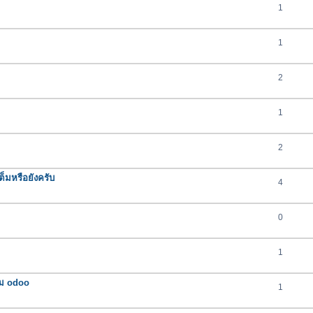
1
1
2
1
2
ต็มหรือยังครับ
4
0
1
รม odoo
1