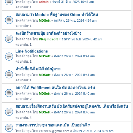
โพสต์ล่าสุด โดย
admin
«
จันทร์ 31 มี.ค. 2025 10:41 am
ตอบกลับ:
1
สอบถามว่า Module พื้นฐานของ Odoo ทำได้ใหม
โพสต์ล่าสุด โดย
MDSoft
«
พฤหัสฯ. 28 พ.ย. 2024 4:54 am
ตอบกลับ:
1
จะเปิดร้านขายปุ๋ย ยาต้องทำอย่างไงบ้าง
โพสต์ล่าสุด โดย
PR@mdsoft
«
อังคาร 26 พ.ย. 2024 8:42 am
ตอบกลับ:
1
Line Notifications
โพสต์ล่าสุด โดย
MDSoft
«
อังคาร 26 พ.ย. 2024 8:41 am
ตอบกลับ:
2
คำสั่งซื้อยังไม่ถึงไปยังผู้ขาย
โพสต์ล่าสุด โดย
MDSoft
«
อังคาร 26 พ.ย. 2024 8:41 am
ตอบกลับ:
1
อยากได้ Fulfillment สนใจ ติดต่อทางไหน ครับ
โพสต์ล่าสุด โดย
MDSoft
«
อังคาร 26 พ.ย. 2024 8:40 am
ตอบกลับ:
2
สอบถามเรื่องฝึกงานครับ ยังเปิดรับสมัครอยู่ไหมครับ เต็มหรือยังครับ
โพสต์ล่าสุด โดย
MDSoft
«
อังคาร 26 พ.ย. 2024 8:40 am
ตอบกลับ:
4
รายงานการประชุม ขอสเตทเม้น เป้นอย่างไร
โพสต์ล่าสุด โดย
k45999k@gmail.com
«
อังคาร 26 พ.ย. 2024 8:39 am