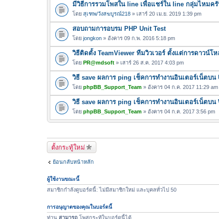
มีวิธีการรวมโพสใน line เพื่อแชร์ใน line กลุ่มไหมคร
ฟ
ล์
โดย
สุเฑพ/วังสฆบูรณ์218
» เสาร์ 20 เม.ย. 2019 1:39 pm
แ
สอบถามการอบรม PHP Unit Test
น
โดย
jongkon
» อังคาร 09 ก.พ. 2016 5:18 pm
บ
วิธีติดตั้ง TeamViewer ทีมวิวเวอร์ ตั้งแต่การดาวน์
โดย
PR@mdsoft
» เสาร์ 26 ส.ค. 2017 4:03 pm
วิธี save ผลการ ping เช็คการทำงานอินเตอร์เน็ตบน
โดย
phpBB_Support_Team
» อังคาร 04 ก.ค. 2017 11:29 am
วิธี save ผลการ ping เช็คการทำงานอินเตอร์เน็ตบ
โดย
phpBB_Support_Team
» อังคาร 04 ก.ค. 2017 3:56 pm
ตั้งกระทู้ใหม่
ย้อนกลับหน้าหลัก
ผู้ใช้งานขณะนี้
สมาชิกกำลังดูบอร์ดนี้: ไม่มีสมาชิกใหม่ และบุคลทั่วไป 50
การอนุญาตของคุณในบอร์ดนี้
ท่าน
สามารถ
โพสกระทู้ในบอร์ดนี้ได้