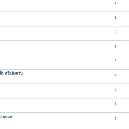
1
1
2
1
2
ต็มหรือยังครับ
4
0
1
รม odoo
1