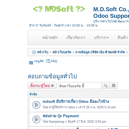
M.D.Soft Co
Odoo Suppor
บริการทำเว็บไซต์ พัฒนา
ทำการ วันจันทร์ - วันศุกร์ เวลา 10.00 น. - 19.00 น.
(
หน้าหลัก
เกี่ยวกับเรา
บริการ
สินค้า
c
u
หน้าเว็บ
หน้าเว็บบอร์ด
ถามข้อมูล บริษัท เอ็ม ดี ซอฟต์ จำกัด
r
r
เมนูลัด
FAQ
e
n
สอบถามข้อมูลทั่วไป
t
)
ตั้งกระทู้ใหม่
หัวข้อ
mdsoft มีบริการเกี่ยว Odoo มีออะไรบ้าง
โดย
หาผู้ให้บริการ odoo
» เสาร์ 28 ก.พ. 2026 6:14 pm
สอบถาม Qr Payment
โดย
Nampeung
» จันทร์ 17 มี.ค. 2025 3:55 pm