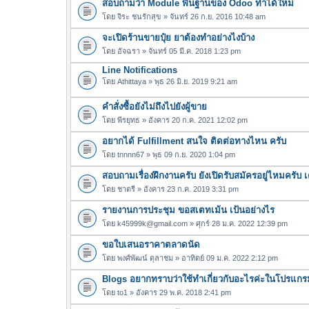
สอบถามว่า Module พื้นฐานของ Odoo ทำได้ใหม
โดย
จิระ ชนรักสุข
» จันทร์ 26 ก.ย. 2016 10:48 am
จะเปิดร้านขายปุ๋ย ยาต้องทำอย่างไงบ้าง
โดย
อัจฉรา
» จันทร์ 05 มี.ค. 2018 1:23 pm
Line Notifications
โดย
Athittaya
» พุธ 26 มิ.ย. 2019 9:21 am
คำสั่งซื้อยังไม่ถึงไปยังผู้ขาย
โดย
พีรยุทธ
» อังคาร 20 ก.ค. 2021 12:02 pm
อยากได้ Fulfillment สนใจ ติดต่อทางไหน ครับ
โดย
tnnnn67
» พุธ 09 ก.ย. 2020 1:04 pm
สอบถามเรื่องฝึกงานครับ ยังเปิดรับสมัครอยู่ไหมครับ เ
โดย
ชาตรี
» อังคาร 23 ก.ค. 2019 3:31 pm
รายงานการประชุม ขอสเตทเม้น เป้นอย่างไร
โดย
k45999k@gmail.com
» ศุกร์ 28 ม.ค. 2022 12:39 pm
ขอใบเสนอราคาตลาดนัด
โดย
พงศ์พัฒน์ ตุลาชม
» อาทิตย์ 09 ม.ค. 2022 2:12 pm
Blogs อยากทราบว่าใช้ทำเกี่ยวกับอะไรค่ะในโปรแก
โดย
to1
» อังคาร 29 พ.ค. 2018 2:41 pm