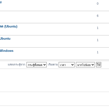
ับ
0
6
โหลด (Ubuntu)
1
 Ubuntu
1
น Windows
1
แสดงกระทู้จาก:
เรียงตาม