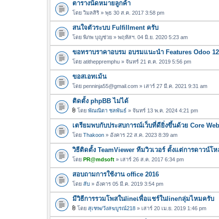
ตารางนัดหมายลูกค้า
โดย
วิมลสิริ
» พุธ 30 ส.ค. 2017 3:58 pm
สนใจตัวระบบ Fulfillment ครับ
โดย
พิภพ บุญช่วย
» พฤหัสฯ. 04 มิ.ย. 2020 5:23 am
ขอทราบราคาอบรม อบรมแนะนำ Features Odoo 12 
โดย
atitheppremphu
» จันทร์ 21 ต.ค. 2019 5:56 pm
ขอสเอทเม้น
โดย
penninja55@gmail.com
» เสาร์ 27 มี.ค. 2021 9:31 am
ติดตั้ง phpBB ไม่ได้
โดย
พัณณิตา ชลพันธ์
» จันทร์ 13 พ.ค. 2024 4:21 pm
ไ
เตรียมพบกับประสบการณ์เว็บที่ดียิ่งขึ้นด้วย Core Web
ฟ
ล์
โดย
Thakoon
» อังคาร 22 ส.ค. 2023 8:39 am
แ
วิธีติดตั้ง TeamViewer ทีมวิวเวอร์ ตั้งแต่การดาวน์
น
โดย
PR@mdsoft
» เสาร์ 26 ส.ค. 2017 6:34 pm
บ
สอบถามการใช้งาน office 2016
โดย
ลับ
» อังคาร 05 มี.ค. 2019 3:54 pm
มีวิธีการรวมโพสในlineเพื่อแชร์ในlineกลุ่มไหมครับ
โดย
สุเฑพ/วังสฆบูรณ์218
» เสาร์ 20 เม.ย. 2019 1:46 pm
ไ