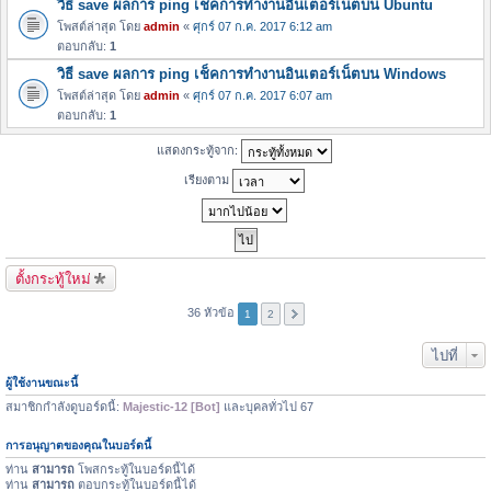
วิธี save ผลการ ping เช็คการทำงานอินเตอร์เน็ตบน Ubuntu
โพสต์ล่าสุด โดย
admin
«
ศุกร์ 07 ก.ค. 2017 6:12 am
ตอบกลับ:
1
วิธี save ผลการ ping เช็คการทำงานอินเตอร์เน็ตบน Windows
โพสต์ล่าสุด โดย
admin
«
ศุกร์ 07 ก.ค. 2017 6:07 am
ตอบกลับ:
1
แสดงกระทู้จาก:
เรียงตาม
ตั้งกระทู้ใหม่
36 หัวข้อ
1
2
ไปที่
ผู้ใช้งานขณะนี้
สมาชิกกำลังดูบอร์ดนี้:
Majestic-12 [Bot]
และบุคลทั่วไป 67
การอนุญาตของคุณในบอร์ดนี้
ท่าน
สามารถ
โพสกระทู้ในบอร์ดนี้ได้
ท่าน
สามารถ
ตอบกระทู้ในบอร์ดนี้ได้