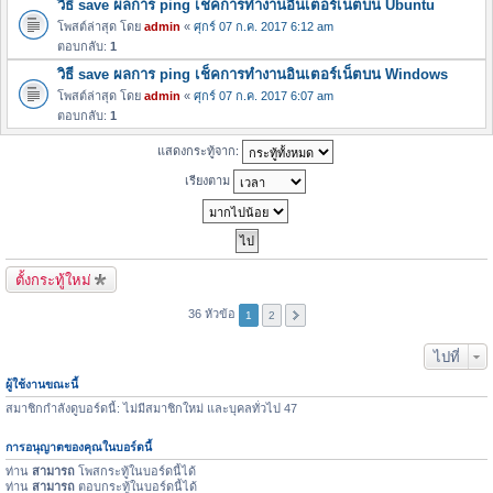
วิธี save ผลการ ping เช็คการทำงานอินเตอร์เน็ตบน Ubuntu
โพสต์ล่าสุด โดย
admin
«
ศุกร์ 07 ก.ค. 2017 6:12 am
ตอบกลับ:
1
วิธี save ผลการ ping เช็คการทำงานอินเตอร์เน็ตบน Windows
โพสต์ล่าสุด โดย
admin
«
ศุกร์ 07 ก.ค. 2017 6:07 am
ตอบกลับ:
1
แสดงกระทู้จาก:
เรียงตาม
ตั้งกระทู้ใหม่
36 หัวข้อ
1
2
ไปที่
ผู้ใช้งานขณะนี้
สมาชิกกำลังดูบอร์ดนี้: ไม่มีสมาชิกใหม่ และบุคลทั่วไป 47
การอนุญาตของคุณในบอร์ดนี้
ท่าน
สามารถ
โพสกระทู้ในบอร์ดนี้ได้
ท่าน
สามารถ
ตอบกระทู้ในบอร์ดนี้ได้