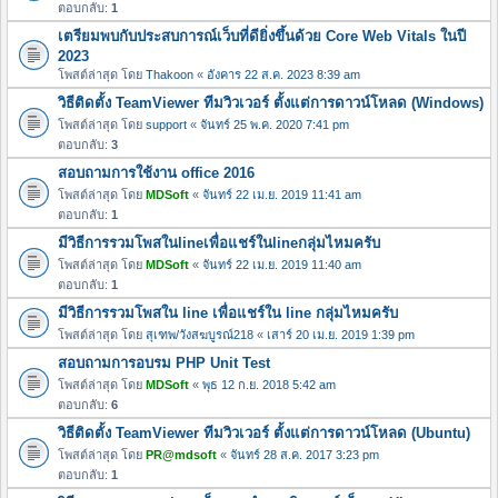
ตอบกลับ:
1
เตรียมพบกับประสบการณ์เว็บที่ดียิ่งขึ้นด้วย Core Web Vitals ในปี
2023
โพสต์ล่าสุด โดย
Thakoon
«
อังคาร 22 ส.ค. 2023 8:39 am
วิธีติดตั้ง TeamViewer ทีมวิวเวอร์ ตั้งแต่การดาวน์โหลด (Windows)
โพสต์ล่าสุด โดย
support
«
จันทร์ 25 พ.ค. 2020 7:41 pm
ตอบกลับ:
3
สอบถามการใช้งาน office 2016
โพสต์ล่าสุด โดย
MDSoft
«
จันทร์ 22 เม.ย. 2019 11:41 am
ตอบกลับ:
1
มีวิธีการรวมโพสในlineเพื่อแชร์ในlineกลุ่มไหมครับ
โพสต์ล่าสุด โดย
MDSoft
«
จันทร์ 22 เม.ย. 2019 11:40 am
ตอบกลับ:
1
มีวิธีการรวมโพสใน line เพื่อแชร์ใน line กลุ่มไหมครับ
โพสต์ล่าสุด โดย
สุเฑพ/วังสฆบูรณ์218
«
เสาร์ 20 เม.ย. 2019 1:39 pm
สอบถามการอบรม PHP Unit Test
โพสต์ล่าสุด โดย
MDSoft
«
พุธ 12 ก.ย. 2018 5:42 am
ตอบกลับ:
6
วิธีติดตั้ง TeamViewer ทีมวิวเวอร์ ตั้งแต่การดาวน์โหลด (Ubuntu)
โพสต์ล่าสุด โดย
PR@mdsoft
«
จันทร์ 28 ส.ค. 2017 3:23 pm
ตอบกลับ:
1